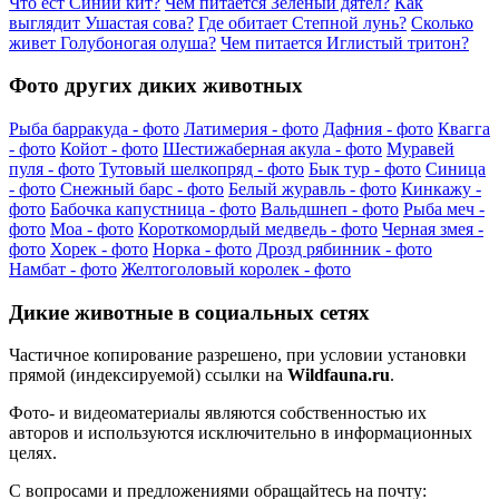
Что ест Синий кит?
Чем питается Зеленый дятел?
Как
выглядит Ушастая сова?
Где обитает Степной лунь?
Сколько
живет Голубоногая олуша?
Чем питается Иглистый тритон?
Фото других диких животных
Рыба барракуда - фото
Латимерия - фото
Дафния - фото
Квагга
- фото
Койот - фото
Шестижаберная акула - фото
Муравей
пуля - фото
Тутовый шелкопряд - фото
Бык тур - фото
Синица
- фото
Снежный барс - фото
Белый журавль - фото
Кинкажу -
фото
Бабочка капустница - фото
Вальдшнеп - фото
Рыба меч -
фото
Моа - фото
Короткомордый медведь - фото
Черная змея -
фото
Хорек - фото
Норка - фото
Дрозд рябинник - фото
Намбат - фото
Желтоголовый королек - фото
Дикие животные в социальных сетях
Частичное копирование разрешено, при условии установки
прямой (индексируемой) ссылки на
Wildfauna.ru
.
Фото- и видеоматериалы являются собственностью их
авторов и используются исключительно в информационных
целях.
С вопросами и предложениями обращайтесь на почту: