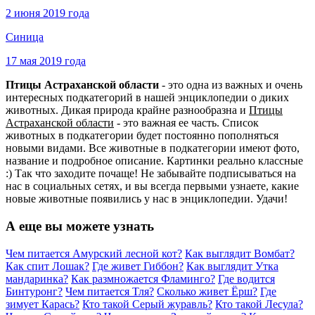
2 июня 2019 года
Синица
17 мая 2019 года
Птицы Астраханской области
- это одна из важных и очень
интересных подкатегорий в нашей энциклопедии о диких
животных. Дикая природа крайне разнообразна и
Птицы
Астраханской области
- это важная ее часть. Список
животных в подкатегории будет постоянно пополняться
новыми видами. Все животные в подкатегории имеют фото,
название и подробное описание. Картинки реально классные
:) Так что заходите почаще! Не забывайте подписываться на
нас в социальных сетях, и вы всегда первыми узнаете, какие
новые животные появились у нас в энциклопедии. Удачи!
А еще вы можете узнать
Чем питается Амурский лесной кот?
Как выглядит Вомбат?
Как спит Лошак?
Где живет Гиббон?
Как выглядит Утка
мандаринка?
Как размножается Фламинго?
Где водится
Бинтуронг?
Чем питается Тля?
Сколько живет Ёрш?
Где
зимует Карась?
Кто такой Серый журавль?
Кто такой Лесула?