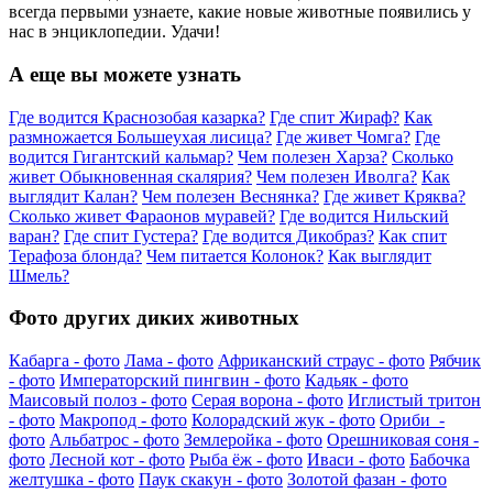
всегда первыми узнаете, какие новые животные появились у
нас в энциклопедии. Удачи!
А еще вы можете узнать
Где водится Краснозобая казарка?
Где спит Жираф?
Как
размножается Большеухая лисица?
Где живет Чомга?
Где
водится Гигантский кальмар?
Чем полезен Харза?
Сколько
живет Обыкновенная скалярия?
Чем полезен Иволга?
Как
выглядит Калан?
Чем полезен Веснянка?
Где живет Кряква?
Сколько живет Фараонов муравей?
Где водится Нильский
варан?
Где спит Густера?
Где водится Дикобраз?
Как спит
Терафоза блонда?
Чем питается Колонок?
Как выглядит
Шмель?
Фото других диких животных
Кабарга - фото
Лама - фото
Африканский страус - фото
Рябчик
- фото
Императорский пингвин - фото
Кадьяк - фото
Маисовый полоз - фото
Серая ворона - фото
Иглистый тритон
- фото
Макропод - фото
Колорадский жук - фото
Ориби -
фото
Альбатрос - фото
Землеройка - фото
Орешниковая соня -
фото
Лесной кот - фото
Рыба ёж - фото
Иваси - фото
Бабочка
желтушка - фото
Паук скакун - фото
Золотой фазан - фото