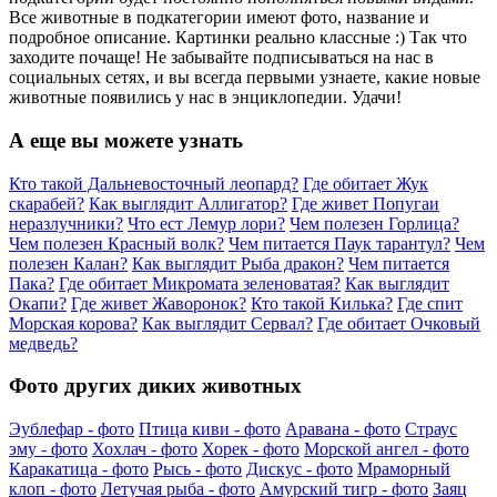
Все животные в подкатегории имеют фото, название и
подробное описание. Картинки реально классные :) Так что
заходите почаще! Не забывайте подписываться на нас в
социальных сетях, и вы всегда первыми узнаете, какие новые
животные появились у нас в энциклопедии. Удачи!
А еще вы можете узнать
Кто такой Дальневосточный леопард?
Где обитает Жук
скарабей?
Как выглядит Аллигатор?
Где живет Попугаи
неразлучники?
Что ест Лемур лори?
Чем полезен Горлица?
Чем полезен Красный волк?
Чем питается Паук тарантул?
Чем
полезен Калан?
Как выглядит Рыба дракон?
Чем питается
Пака?
Где обитает Микромата зеленоватая?
Как выглядит
Окапи?
Где живет Жаворонок?
Кто такой Килька?
Где спит
Морская корова?
Как выглядит Сервал?
Где обитает Очковый
медведь?
Фото других диких животных
Эублефар - фото
Птица киви - фото
Аравана - фото
Страус
эму - фото
Хохлач - фото
Хорек - фото
Морской ангел - фото
Каракатица - фото
Рысь - фото
Дискус - фото
Мраморный
клоп - фото
Летучая рыба - фото
Амурский тигр - фото
Заяц