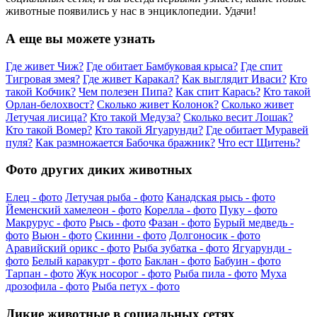
животные появились у нас в энциклопедии. Удачи!
А еще вы можете узнать
Где живет Чиж?
Где обитает Бамбуковая крыса?
Где спит
Тигровая змея?
Где живет Каракал?
Как выглядит Иваси?
Кто
такой Кобчик?
Чем полезен Пипа?
Как спит Карась?
Кто такой
Орлан-белохвост?
Сколько живет Колонок?
Сколько живет
Летучая лисица?
Кто такой Медуза?
Сколько весит Лошак?
Кто такой Вомер?
Кто такой Ягуарунди?
Где обитает Муравей
пуля?
Как размножается Бабочка бражник?
Что ест Щитень?
Фото других диких животных
Елец - фото
Летучая рыба - фото
Канадская рысь - фото
Йеменский хамелеон - фото
Корелла - фото
Пуку - фото
Макрурус - фото
Рысь - фото
Фазан - фото
Бурый медведь -
фото
Вьюн - фото
Скинни - фото
Долгоносик - фото
Аравийский орикс - фото
Рыба зубатка - фото
Ягуарунди -
фото
Белый каракурт - фото
Баклан - фото
Бабуин - фото
Тарпан - фото
Жук носорог - фото
Рыба пила - фото
Муха
дрозофила - фото
Рыба петух - фото
Дикие животные в социальных сетях