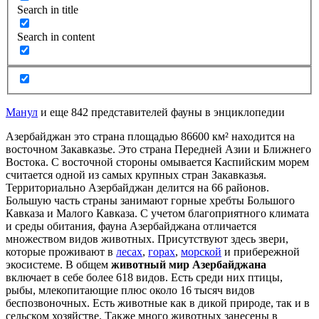
Search in title
Search in content
Манул
и еще 842 представителей фауны в энциклопедии
Азербайджан это страна площадью 86600 км² находится на
восточном Закавказье. Это страна Передней Азии и Ближнего
Востока. С восточной стороны омывается Каспийским морем
считается одной из самых крупных стран Закавказья.
Территориально Азербайджан делится на 66 районов.
Большую часть страны занимают горные хребты Большого
Кавказа и Малого Кавказа. С учетом благоприятного климата
и среды обитания, фауна Азербайджана отличается
множеством видов животных. Присутствуют здесь звери,
которые проживают в
лесах
,
горах
,
морской
и прибережной
экосистеме. В общем
животный мир Азербайджана
включает в себе более 618 видов. Есть среди них птицы,
рыбы, млекопитающие плюс около 16 тысяч видов
беспозвоночных. Есть животные как в дикой природе, так и в
сельском хозяйстве. Также много животных занесены в