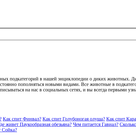
есных подкатегорий в нашей энциклопедии о диких животных. Д
постоянно пополняться новыми видами. Все животные в подкатег
дписываться на нас в социальных сетях, и вы всегда первыми уз
?
Как спит Финвал?
Как спит Голубоногая олуша?
Как спит Кара
де живет Паукообразная обезьяна?
Чем питается Гавиал?
Скольк
т Сойка?