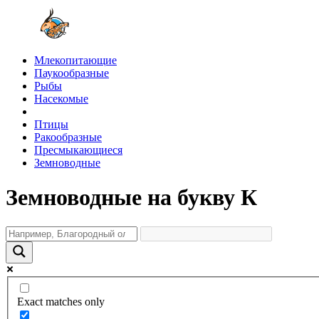
Млекопитающие
Паукообразные
Рыбы
Насекомые
Птицы
Ракообразные
Пресмыкающиеся
Земноводные
Земноводные на букву К
Exact matches only