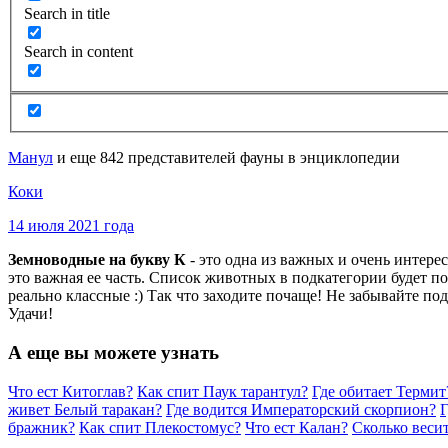
Search in title
Search in content
Манул
и еще 842 представителей фауны в энциклопедии
Коки
14 июля 2021 года
Земноводные на букву К
- это одна из важных и очень интер
это важная ее часть. Список животных в подкатегории будет 
реально классные :) Так что заходите почаще! Не забывайте по
Удачи!
А еще вы можете узнать
Что ест Китоглав?
Как спит Паук тарантул?
Где обитает Термит
живет Белый таракан?
Где водится Императорский скорпион?
Г
бражник?
Как спит Плекостомус?
Что ест Калан?
Сколько веси