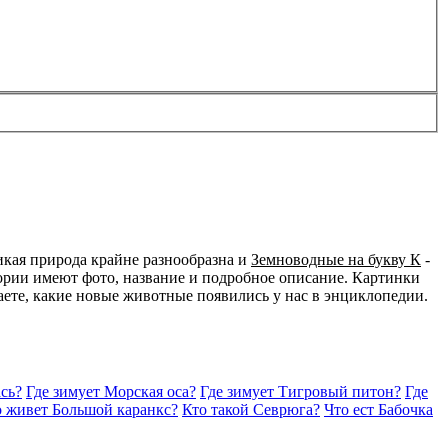
икая природа крайне разнообразна и
Земноводные на букву К
-
ории имеют фото, название и подробное описание. Картинки
наете, какие новые животные появились у нас в энциклопедии.
сь?
Где зимует Морская оса?
Где зимует Тигровый питон?
Где
о живет Большой каранкс?
Кто такой Севрюга?
Что ест Бабочка