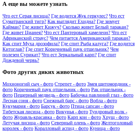
А еще вы можете узнать
Что ест Серая лисица?
Где водится Жук геркулес?
Что ест
Суматранский тигр?
Как выглядит Ехидна?
Где зимует
Кайман?
Где живет Кижуч?
Сколько живет Белый таракан?
Где живет Цианея?
Что ест Пантеровый хамелеон?
Что ест
Африканский страус?
Чем питается Американский таракан?
Как спит Муха дрозофила?
Где спит Рыба калуга?
Где водится
Китоглав?
Где спит Коричневый паук отшельник?
Чем
полезен Сурикат?
Что ест Зеркальный карп?
Где спит
Дождевой червь?
Фото других диких животных
Мохноногий сыч - фото
Стрепет - фото
Змея щитомордник -
фото
Коричневый паук отшельник - фото
Рак отшельник -
фото
Пещерный медведь - фото
Бабочка павлиний глаз - фото
Лесная соня - фото
Снежный барс - фото
Вобла - фото
Кукумария - фото
Барсук - фото
Птица сапсан - фото
Тибетская лисица - фото
Викунья - фото
Тундровый волк -
фото
Журавль-красавка - фото
Карп кои - фото
Хрущ - фото
Летучая лисица - фото
Северный олень - фото
Желтоголовый
королек - фото
Коралловый аспид - фото
Куница - фото