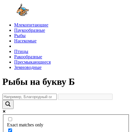
Млекопитающие
Паукообразные
Рыбы
Насекомые
Птицы
Ракообразные
Пресмыкающиеся
Земноводные
Рыбы на букву Б
Exact matches only