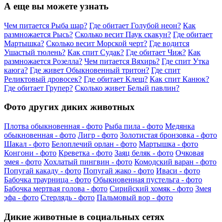
А еще вы можете узнать
Чем питается Рыба шар?
Где обитает Голубой неон?
Как
размножается Рысь?
Сколько весит Паук скакун?
Где обитает
Мартышка?
Сколько весит Морской черт?
Где водится
Ушастый тюлень?
Как спит Судак?
Где обитает Чиж?
Как
размножается Розелла?
Чем питается Вяхирь?
Где спит Утка
каюга?
Где живет Обыкновенный тритон?
Где спит
Реликтовый дровосек?
Где обитает Клещ?
Как спит Канюк?
Где обитает Групер?
Сколько живет Белый павлин?
Фото других диких животных
Плотва обыкновенная - фото
Рыба пила - фото
Медянка
обыкновенная - фото
Лигр - фото
Золотистая бронзовка - фото
Шакал - фото
Белоплечий орлан - фото
Мартышка - фото
Конгони - фото
Креветка - фото
Заяц беляк - фото
Очковая
змея - фото
Хохлатый пингвин - фото
Комодский варан - фото
Попугай какаду - фото
Попугай жако - фото
Иваси - фото
Бабочка траурница - фото
Обыкновенная пустельга - фото
Бабочка мертвая голова - фото
Сирийский хомяк - фото
Змея
эфа - фото
Стерлядь - фото
Пальмовый вор - фото
Дикие животные в социальных сетях