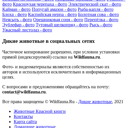
фото
Красноухая черепаха - фото
Электрический скат - фото
Кайман - фото
Попугай амазон - фото
Рыба-капля - фото
Блоха - фото
Каспийская нерпа - фото
Болотная сова - фото
Неясыть - фото
Орешниковая соня - фото
Перепёлка - фото
Эублефар - фото
Тутовый шелкопряд - фото
Рысь - фото
Ужасный листолаз - фото
Дикие животные в социальных сетях
Частичное копирование разрешено, при условии установки
прямой (индексируемой) ссылки на
Wildfauna.ru
.
Фото- и видеоматериалы являются собственностью их
авторов и используются исключительно в информационных
целях.
С вопросами и предложениями обращайтесь на почту:
contact@wildfauna.ru
.
Все права защищены ©
Wildfauna.Ru
-
Дикие животные
,
2021
Животные Красной книги
Контакты
Карта сайта
Домашние животные