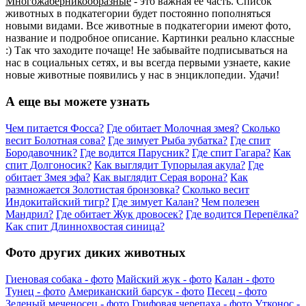
Многожаберникообразные
- это важная ее часть. Список
животных в подкатегории будет постоянно пополняться
новыми видами. Все животные в подкатегории имеют фото,
название и подробное описание. Картинки реально классные
:) Так что заходите почаще! Не забывайте подписываться на
нас в социальных сетях, и вы всегда первыми узнаете, какие
новые животные появились у нас в энциклопедии. Удачи!
А еще вы можете узнать
Чем питается Фосса?
Где обитает Молочная змея?
Сколько
весит Болотная сова?
Где зимует Рыба зубатка?
Где спит
Бородавочник?
Где водится Парусник?
Где спит Гагара?
Как
спит Долгоносик?
Как выглядит Тупорылая акула?
Где
обитает Змея эфа?
Как выглядит Серая ворона?
Как
размножается Золотистая бронзовка?
Сколько весит
Индокитайский тигр?
Где зимует Калан?
Чем полезен
Мандрил?
Где обитает Жук дровосек?
Где водится Перепёлка?
Как спит Длиннохвостая синица?
Фото других диких животных
Гиеновая собака - фото
Майский жук - фото
Калан - фото
Тунец - фото
Американский барсук - фото
Песец - фото
Зеленый меченосец - фото
Грифовая черепаха - фото
Утконос -