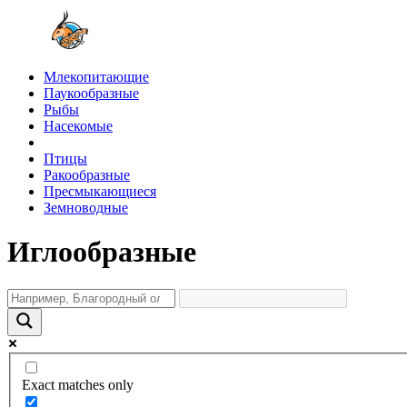
Млекопитающие
Паукообразные
Рыбы
Насекомые
Птицы
Ракообразные
Пресмыкающиеся
Земноводные
Иглообразные
Exact matches only