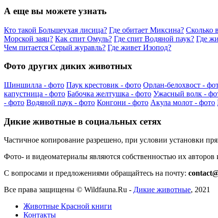
А еще вы можете узнать
Кто такой Большеухая лисица?
Где обитает Миксина?
Сколько 
Морской заяц?
Как спит Омуль?
Где спит Водяной паук?
Где жи
Чем питается Серый журавль?
Где живет Изопод?
Фото других диких животных
Шиншилла - фото
Паук крестовик - фото
Орлан-белохвост - фо
капустница - фото
Бабочка желтушка - фото
Ужасный волк - фо
- фото
Водяной паук - фото
Конгони - фото
Акула молот - фото
Дикие животные в социальных сетях
Частичное копирование разрешено, при условии установки пр
Фото- и видеоматериалы являются собственностью их авторов
С вопросами и предложениями обращайтесь на почту:
contact@
Все права защищены ©
Wildfauna.Ru
-
Дикие животные
,
2021
Животные Красной книги
Контакты