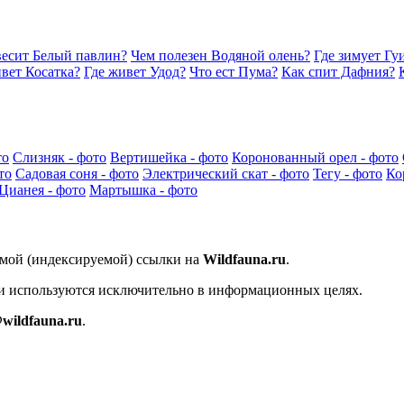
весит Белый павлин?
Чем полезен Водяной олень?
Где зимует Гу
вет Косатка?
Где живет Удод?
Что ест Пума?
Как спит Дафния?
то
Слизняк - фото
Вертишейка - фото
Коронованный орел - фото
то
Садовая соня - фото
Электрический скат - фото
Тегу - фото
Ко
Цианея - фото
Мартышка - фото
ямой (индексируемой) ссылки на
Wildfauna.ru
.
 и используются исключительно в информационных целях.
wildfauna.ru
.