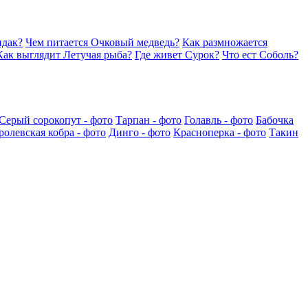
идак?
Чем питается Очковый медведь?
Как размножается
Как выглядит Летучая рыба?
Где живет Сурок?
Что ест Соболь?
Серый сорокопут - фото
Тарпан - фото
Голавль - фото
Бабочка
ролевская кобра - фото
Динго - фото
Красноперка - фото
Такин