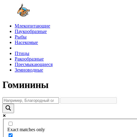
Млекопитающие
Паукообразные
Рыбы
Насекомые
Птицы
Ракообразные
Пресмыкающиеся
Земноводные
Гоминины
Exact matches only