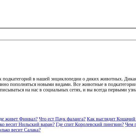
ых подкатегорий в нашей энциклопедии о диких животных. Дика
оянно пополняться новыми видами. Все животные в подкатегори
дписываться на нас в социальных сетях, и вы всегда первыми уз
де живет Финвал?
Что ест Паук фаланга?
Как выглядит Кошачий
ко весит Нильский варан?
Где спит Королевский пингвин?
Чем 
лько весит Салака?