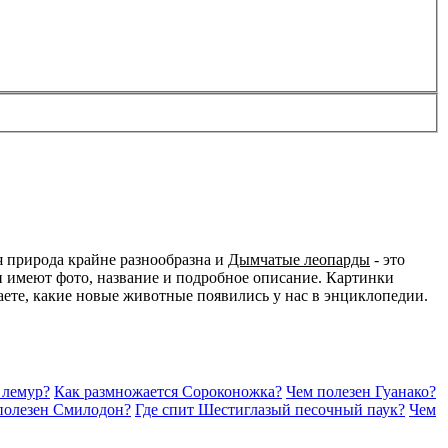
я природа крайне разнообразна и
Дымчатые леопарды
- это
и имеют фото, название и подробное описание. Картинки
наете, какие новые животные появились у нас в энциклопедии.
 лемур?
Как размножается Сороконожка?
Чем полезен Гуанако?
полезен Смилодон?
Где спит Шестиглазый песочный паук?
Чем