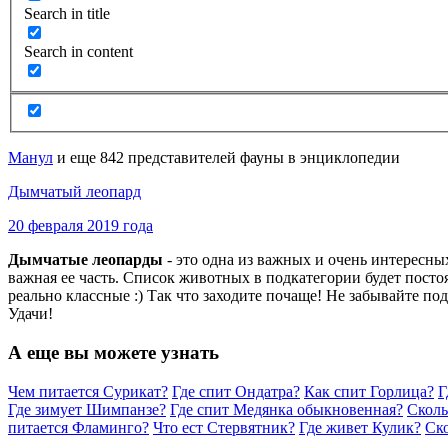
Search in title
Search in content
Манул
и еще 842 представителей фауны в энциклопедии
Дымчатый леопард
20 февраля 2019 года
Дымчатые леопарды
- это одна из важных и очень интересн
важная ее часть. Список животных в подкатегории будет пост
реально классные :) Так что заходите почаще! Не забывайте по
Удачи!
А еще вы можете узнать
Чем питается Сурикат?
Где спит Ондатра?
Как спит Горлица?
Г
Где зимует Шимпанзе?
Где спит Медянка обыкновенная?
Сколь
питается Фламинго?
Что ест Стервятник?
Где живет Кулик?
Ско