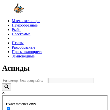
Млекопитающие
Паукообразные
Рыбы
Насекомые
Птицы
Ракообразные
Пресмыкающиеся
Земноводные
Аспиды
Exact matches only