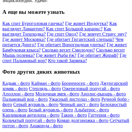
энциклопедии. Удачи!
А еще вы можете узнать
Как спит Буроголовая гаичка?
Где живет Индоутка?
Как
выглядит Ламантин?
Как спит Большой каранкс?
Как
выглядит Тихоходка?
Где спит Овод?
Где зимует Страус эму?
Где живет Московка?
Где обитает Гигантский слепыш?
Чем
питается Динго?
Где обитает Виноградная улитка?
Где живет
Бамбуковая крыса?
Сколько весит Смилодон?
Сколько весит
Мышь полевка?
Где живет Рыба ёж?
Где обитает Жираф?
Где
спит Пальмовый вор?
Кто такой Зарянка?
Фото других диких животных
Кадьяк - фото
Кайман - фото
Броненосец - фото
Джунгарский
хомяк - фото
Стерлядь - фото
Ожереловый попугай - фото
Аполлон - фото
Молочная змея - фото
Анолис-рыцарь - фото
Пальмовый вор - фото
Ужасный листолаз - фото
Речной бобр -
фото
Серый журавль - фото
Черный аист - фото
Белохвостый
олень - фото
Белый журавль - фото
Альбатрос - фото
Карликовая антилопа - фото
Такин - фото
Гаттерия - фото
Кольчатый попугай - фото
Комар долгоножка - фото
Сетчатый
питон - фото
Анаконда - фото