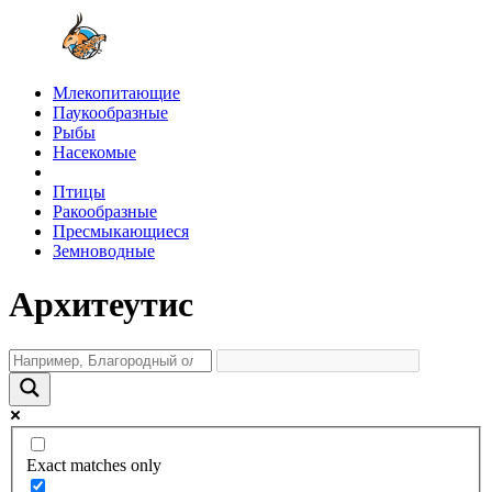
Млекопитающие
Паукообразные
Рыбы
Насекомые
Птицы
Ракообразные
Пресмыкающиеся
Земноводные
Архитеутис
Exact matches only