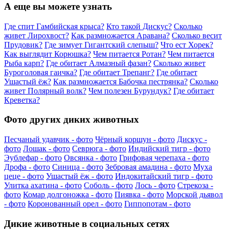
А еще вы можете узнать
Где спит Гамбийская крыса?
Кто такой Дискус?
Сколько
живет Лирохвост?
Как размножается Аравана?
Сколько весит
Прудовик?
Где зимует Гигантский слепыш?
Что ест Хорек?
Как выглядит Корюшка?
Чем питается Ротан?
Чем питается
Рыба карп?
Где обитает Алмазный фазан?
Сколько живет
Буроголовая гаичка?
Где обитает Трепанг?
Где обитает
Ушастый ёж?
Как размножается Бабочка пестрянка?
Сколько
живет Полярный волк?
Чем полезен Бурундук?
Где обитает
Креветка?
Фото других диких животных
Песчаный удавчик - фото
Чёрный коршун - фото
Дискус -
фото
Лошак - фото
Севрюга - фото
Индийский тигр - фото
Эублефар - фото
Овсянка - фото
Грифовая черепаха - фото
Дрофа - фото
Синица - фото
Зебровая амадина - фото
Муха
цеце - фото
Ушастый ёж - фото
Индокитайский тигр - фото
Улитка ахатина - фото
Соболь - фото
Лось - фото
Стрекоза -
фото
Комар долгоножка - фото
Пиявка - фото
Морской дьявол
- фото
Коронованный орел - фото
Гиппопотам - фото
Дикие животные в социальных сетях