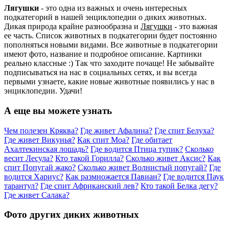
Лягушки
- это одна из важных и очень интересных
подкатегорий в нашей энциклопедии о диких животных.
Дикая природа крайне разнообразна и
Лягушки
- это важная
ее часть. Список животных в подкатегории будет постоянно
пополняться новыми видами. Все животные в подкатегории
имеют фото, название и подробное описание. Картинки
реально классные :) Так что заходите почаще! Не забывайте
подписываться на нас в социальных сетях, и вы всегда
первыми узнаете, какие новые животные появились у нас в
энциклопедии. Удачи!
А еще вы можете узнать
Чем полезен Кряква?
Где живет Афалина?
Где спит Белуха?
Где живет Викунья?
Как спит Моа?
Где обитает
Ахалтекинская лошадь?
Где водится Птица тупик?
Сколько
весит Лесула?
Кто такой Горилла?
Сколько живет Аксис?
Как
спит Попугай жако?
Сколько живет Волнистый попугай?
Где
водится Хариус?
Как размножается Павиан?
Где водится Паук
тарантул?
Где спит Африканский лев?
Кто такой Белка дегу?
Где живет Салака?
Фото других диких животных