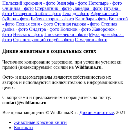
Нильский крокодил - фото
Змея эфа - фото
Нетопырь - фото
Онцилла - фото
Стервятник - фото
Лакедра - фото
Игуана -
фото
Священный ибис - фото
Гепард - фото
Африканский
буйвол - фото
Бабочка зорька - фото
Капибара - фото
Волкособ
- фото
Лесная соня - фото
Степная гадюка - фото
Степная
дыбка - фото
Ондатра - фото
Колонок - фото
Жаворонок -
фото
Неясыть - фото
Плоские черви - фото
Муха дрозофила -
фото
Странствующий голубь - фото
Гамадрил - фото
Дикие животные в социальных сетях
Частичное копирование разрешено, при условии установки
прямой (индексируемой) ссылки на
Wildfauna.ru
.
Фото- и видеоматериалы являются собственностью их
авторов и используются исключительно в информационных
целях.
С вопросами и предложениями обращайтесь на почту:
contact@wildfauna.ru
.
Все права защищены ©
Wildfauna.Ru
-
Дикие животные
,
2021
Животные Красной книги
Контакты