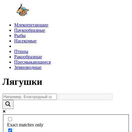
Млекопитающие
Паукообразные
Рыбы
Насекомые
Птицы
Ракообразные
Пресмыкающиеся
Земноводные
Лягушки
Exact matches only