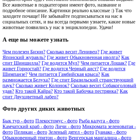
Все животные в подкатегории имеют фото, название и
подробное описание. Картинки реально классные :) Так что
заходите почаще! Не забывайте подписываться на нас в
социальных сетях, и вы всегда первыми узнаете, какие новые
животные появились у нас в энциклопедии. Удачи!
А еще вы можете узнать
Чем полезен Бизон?
Сколько весит Ленивец?
Где живет
Японский журавль?
Где живет Обыкновенная иволга?
Как
спит Шиншилла?
Где водится Мул?
Чем питается Лошак?
Где
живет Горностай?
Где водится Черный аист?
Где водится
Шимпанзе?
Чем питается Гамбийская крыса?
Как
размножается Белуха?
Где спит Бразильский странствующий
паук?
Сколько живет Колонок?
Сколько весит Собакоголовый
удав?
Кто такой Кайра?
Кто такой Бабочка пестрянка?
Как
спит Двухцветный лабео?
Фото других диких животных
Бык тур - фото
Плекостомус - фото
Рыба калуга - фото
Камчатский краб - фото
Личи - фото
Микромата зеленоватая -
фото
Пеликан - фото
Зеленый дятел - фото
Гуанако - фото
Обыкновенный тритон - фото
Венгерская мангалица - фото