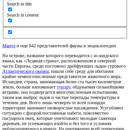
Search in title
Search in content
Манул
и еще 842 представителей фауны в энциклопедии
На острове, название которого переводится с исландского
языка, как «Ледяная страна», расположенном в северной
части Европы, среди постоянно дрейфующих льдин сурового
Атлантического океана
, нашли себе среду для обитания
крайне немногочисленные представители животного мира.
Исландия, страна, занимающая более ста тысяч километров
земли, больше напоминает
тундру
, обдуваемая сильнейшими
ветрами, она подвергается многочисленным испытаниям,
таким как выброс льдов и частые перепады температуры в
течении дня. Всего лишь четверть от всей площади
территории занимают низкорослые насаждения. Усугубляют
ситуацию с флорой постоянные набеги, повсеместно
пасущихся овец, которые уничтожают молодые саженцы
деревьев, не успевающих взойти и без того в условиях
неблагоприятного климата. На протяжении всей территории