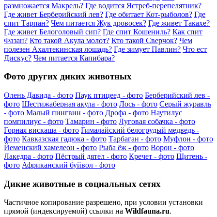
размножается Макрель?
Где водится Ястреб-перепелятник?
Где живет Берберийский лев?
Где обитает Кот-рыболов?
Где
спит Тарпан?
Чем питается Жук дровосек?
Где живет Такахе?
Где живет Белоголовый сип?
Где спит Кошениль?
Как спит
Фазан?
Кто такой Акула молот?
Кто такой Сверчок?
Чем
полезен Ахалтекинская лошадь?
Где зимует Павлин?
Что ест
Дискус?
Чем питается Капибара?
Фото других диких животных
Олень Давида - фото
Паук птицеед - фото
Берберийский лев -
фото
Шестижаберная акула - фото
Лось - фото
Серый журавль
- фото
Малый пингвин - фото
Дрофа - фото
Наутилус
помпилиус - фото
Тамарин - фото
Луговая собачка - фото
Горная вискаша - фото
Гималайский белогрудый медведь -
фото
Кавказская гадюка - фото
Тарбаган - фото
Муфлон - фото
Йеменский хамелеон - фото
Рыба ёж - фото
Ворон - фото
Лакедра - фото
Пёстрый дятел - фото
Кречет - фото
Щитень -
фото
Африканский буйвол - фото
Дикие животные в социальных сетях
Частичное копирование разрешено, при условии установки
прямой (индексируемой) ссылки на
Wildfauna.ru
.