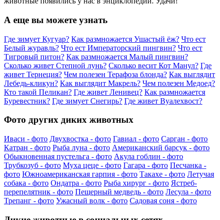
животные появились у нас в энциклопедии. Удачи!
А еще вы можете узнать
Где зимует Кугуар?
Как размножается Ушастый ёж?
Что ест
Белый журавль?
Что ест Императорский пингвин?
Что ест
Тигровый питон?
Как размножается Малый пингвин?
Сколько живет Степной лунь?
Сколько весит Кот Манул?
Где
живет Тернеция?
Чем полезен Терафоза блонда?
Как выглядит
Лебедь-кликун?
Как выглядит Макрель?
Чем полезен Медоед?
Кто такой Пеликан?
Где живет Ленивец?
Как размножается
Буревестник?
Где зимует Снегирь?
Где живет Вуалехвост?
Фото других диких животных
Иваси - фото
Двухвостка - фото
Гавиал - фото
Сарган - фото
Катран - фото
Рыба луна - фото
Американский барсук - фото
Обыкновенная пустельга - фото
Акула гоблин - фото
Трубкозуб - фото
Муха цеце - фото
Гагара - фото
Песчанка -
фото
Южноамериканская гарпия - фото
Такахе - фото
Летучая
собака - фото
Ондатра - фото
Рыба хирург - фото
Ястреб-
перепелятник - фото
Пещерный медведь - фото
Лесула - фото
Трепанг - фото
Ужасный волк - фото
Садовая соня - фото
Дикие животные в социальных сетях