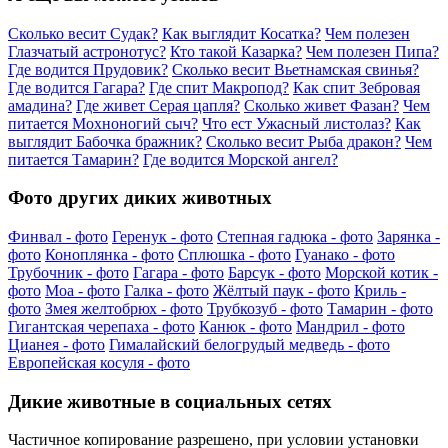
Сколько весит Судак?
Как выглядит Косатка?
Чем полезен
Глазчатый астронотус?
Кто такой Казарка?
Чем полезен Пипа?
Где водится Прудовик?
Сколько весит Вьетнамская свинья?
Где водится Гагара?
Где спит Макропод?
Как спит Зебровая
амадина?
Где живет Серая цапля?
Сколько живет Фазан?
Чем
питается Мохноногий сыч?
Что ест Ужасный листолаз?
Как
выглядит Бабочка бражник?
Сколько весит Рыба дракон?
Чем
питается Тамарин?
Где водится Морской ангел?
Фото других диких животных
Финвал - фото
Геренук - фото
Степная гадюка - фото
Зарянка -
фото
Коноплянка - фото
Сплюшка - фото
Гуанако - фото
Трубочник - фото
Гагара - фото
Барсук - фото
Морской котик -
фото
Моа - фото
Галка - фото
Жёлтый паук - фото
Криль -
фото
Змея желтобрюх - фото
Трубкозуб - фото
Тамарин - фото
Гигантская черепаха - фото
Канюк - фото
Мандрил - фото
Цианея - фото
Гималайский белогрудый медведь - фото
Европейская косуля - фото
Дикие животные в социальных сетях
Частичное копирование разрешено, при условии установки