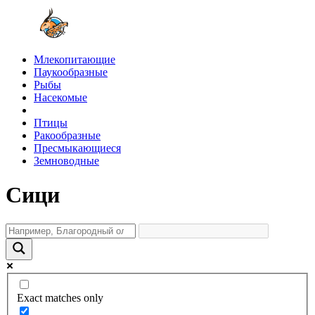
Млекопитающие
Паукообразные
Рыбы
Насекомые
Птицы
Ракообразные
Пресмыкающиеся
Земноводные
Сици
Exact matches only