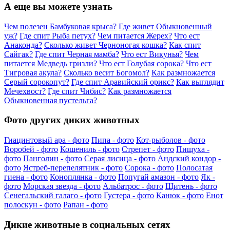
А еще вы можете узнать
Чем полезен Бамбуковая крыса?
Где живет Обыкновенный
уж?
Где спит Рыба петух?
Чем питается Жерех?
Что ест
Анаконда?
Сколько живет Черноногая кошка?
Как спит
Сайгак?
Где спит Черная мамба?
Что ест Викунья?
Чем
питается Медведь гризли?
Что ест Голубая сорока?
Что ест
Тигровая акула?
Сколько весит Богомол?
Как размножается
Серый сорокопут?
Где спит Аравийский орикс?
Как выглядит
Мечехвост?
Где спит Чибис?
Как размножается
Обыкновенная пустельга?
Фото других диких животных
Гиацинтовый ара - фото
Пипа - фото
Кот-рыболов - фото
Воробей - фото
Кошениль - фото
Стрепет - фото
Пищуха -
фото
Панголин - фото
Серая лисица - фото
Андский кондор -
фото
Ястреб-перепелятник - фото
Сорока - фото
Полосатая
гиена - фото
Коноплянка - фото
Попугай амазон - фото
Як -
фото
Морская звезда - фото
Альбатрос - фото
Щитень - фото
Сенегальский галаго - фото
Густера - фото
Канюк - фото
Енот
полоскун - фото
Рапан - фото
Дикие животные в социальных сетях