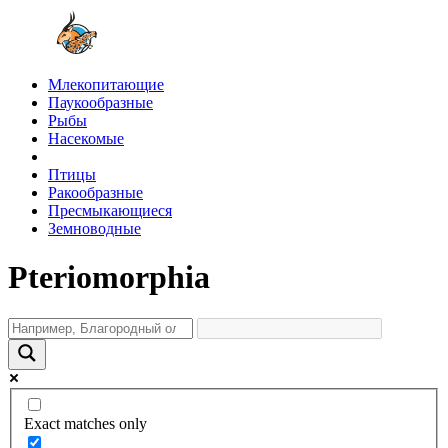
Млекопитающие
Паукообразные
Рыбы
Насекомые
Птицы
Ракообразные
Пресмыкающиеся
Земноводные
Pteriomorphia
Exact matches only