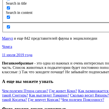
Search in title
Search in content
Манул
и еще 842 представителей фауны в энциклопедии
Чомга
11 июля 2019 года
Поганкообразные
- это одна из важных и очень интересных п
часть. Список животных в подкатегории будет постоянно попо
классные :) Так что заходите почаще! Не забывайте подписыват
А еще вы можете узнать
Чем полезен Птица сапсан?
Где живет Коки?
Как размножается
такой Снегирь?
Как выглядит Тамарин?
Сколько весит Вяхирь?
такой Косатка?
Где зимует Корсак?
Чем полезен Поясохвост?
Фото других диких животных