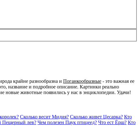
ирода крайне разнообразна и
Поганкообразные
- это важная ее
то, название и подробное описание. Картинки реально
акие новые животные появились у нас в энциклопедии. Удачи!
королек?
Сколько весит Мидия?
Сколько живет Цесарка?
Кто
й Пещерный лев?
Чем полезен Паук птицеед?
Что ест Ёрш?
Кто