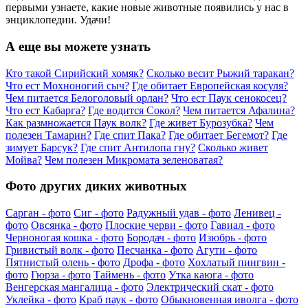
первыми узнаете, какие новые животные появились у нас в
энциклопедии. Удачи!
А еще вы можете узнать
Кто такой Сирийский хомяк?
Сколько весит Рыжий таракан?
Что ест Мохноногий сыч?
Где обитает Европейская косуля?
Чем питается Белоголовый орлан?
Что ест Паук сенокосец?
Что ест Кабарга?
Где водится Сокол?
Чем питается Афалина?
Как размножается Паук волк?
Где живет Бурозубка?
Чем
полезен Тамарин?
Где спит Пака?
Где обитает Бегемот?
Где
зимует Барсук?
Где спит Антилопа гну?
Сколько живет
Мойва?
Чем полезен Микромата зеленоватая?
Фото других диких животных
Сарган - фото
Сиг - фото
Радужный удав - фото
Ленивец -
фото
Овсянка - фото
Плоские черви - фото
Гавиал - фото
Черноногая кошка - фото
Бородач - фото
Изюбрь - фото
Гривистый волк - фото
Песчанка - фото
Агути - фото
Пятнистый олень - фото
Дрофа - фото
Хохлатый пингвин -
фото
Гюрза - фото
Таймень - фото
Утка каюга - фото
Венгерская мангалица - фото
Электрический скат - фото
Уклейка - фото
Краб паук - фото
Обыкновенная иволга - фото