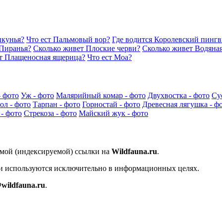
икунья?
Что ест Пальмовый вор?
Где водится Королевский пинг
 Пиранья?
Сколько живет Плоские черви?
Сколько живет Водяна
т Плащеносная ящерица?
Что ест Моа?
- фото
Уж - фото
Малярийный комар - фото
Двухвостка - фото
Су
ол - фото
Тарпан - фото
Горностай - фото
Древесная лягушка - ф
- фото
Стрекоза - фото
Майский жук - фото
ямой (индексируемой) ссылки на
Wildfauna.ru
.
 и используются исключительно в информационных целях.
wildfauna.ru
.