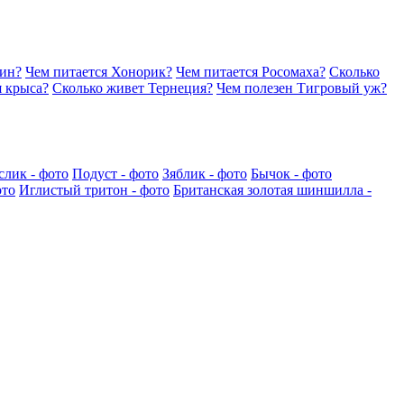
вин?
Чем питается Хонорик?
Чем питается Росомаха?
Сколько
я крыса?
Сколько живет Тернеция?
Чем полезен Тигровый уж?
слик - фото
Подуст - фото
Зяблик - фото
Бычок - фото
ото
Иглистый тритон - фото
Британская золотая шиншилла -