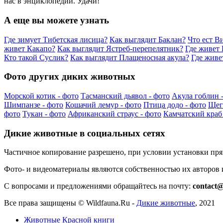
нас в энциклопедии. Удачи!
А еще вы можете узнать
Где зимует Тибетская лисица?
Как выглядит Баклан?
Что ест В
живет Какапо?
Как выглядит Ястреб-перепелятник?
Где живет
Кто такой Суслик?
Как выглядит Плащеносная акула?
Где живе
Фото других диких животных
Морской котик - фото
Тасманский дьявол - фото
Акула гоблин 
Шимпанзе - фото
Кошачий лемур - фото
Птица додо - фото
Щег
фото
Тукан - фото
Африканский страус - фото
Камчатский краб 
Дикие животные в социальных сетях
Частичное копирование разрешено, при условии установки пр
Фото- и видеоматериалы являются собственностью их авторов
С вопросами и предложениями обращайтесь на почту:
contact@
Все права защищены ©
Wildfauna.Ru
-
Дикие животные
,
2021
Животные Красной книги