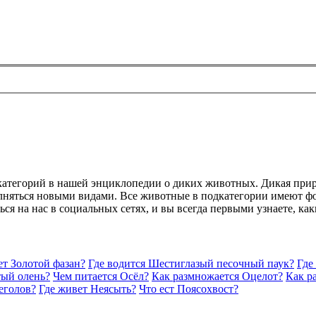
дкатегорий в нашей энциклопедии о диких животных. Дикая прир
лняться новыми видами. Все животные в подкатегории имеют фо
ься на нас в социальных сетях, и вы всегда первыми узнаете, к
ет Золотой фазан?
Где водится Шестиглазый песочный паук?
Где
тый олень?
Чем питается Осёл?
Как размножается Оцелот?
Как р
еголов?
Где живет Неясыть?
Что ест Поясохвост?