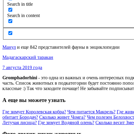
Search in title
Search in content
Манул
и еще 842 представителей фауны в энциклопедии
Мадагаскарский таракан
7 августа 2019 года
Gromphadorhini
- это одна из важных и очень интересных по
часть. Список животных в подкатегории будет постоянно попо
классные :) Так что заходите почаще! Не забывайте подписыват
А еще вы можете узнать
Где зимует Королевская кобра?
Чем питается Макрель?
Где жив
обитает Бородач?
Сколько живет Чомга?
Чем полезен Белохвос
Летучая лисица?
Где зимует Водяной олень?
Сколько весит Зме
Фото других диких животных