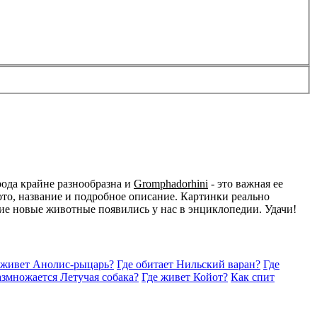
ода крайне разнообразна и
Gromphadorhini
- это важная ее
то, название и подробное описание. Картинки реально
акие новые животные появились у нас в энциклопедии. Удачи!
 живет Анолис-рыцарь?
Где обитает Нильский варан?
Где
азмножается Летучая собака?
Где живет Койот?
Как спит