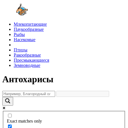
Млекопитающие
Паукообразные
Рыбы
Насекомые
Птицы
Ракообразные
Пресмыкающиеся
Земноводные
Антохарисы
Exact matches only