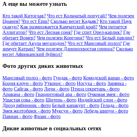
А еще вы можете узнать
Кто такой Китоглав?
Что ест Кольчатый попугай?
Чем полезен
Цианея?
Что ест Ёрш?
Сколько весит Кадьяк?
Кто такой Паук
скакун?
Как размножается Камчатский краб?
Чем питается
Аллигатор?
Что ест Лесная соня?
Где спит Орел-карлик?
Где
обитает Вомер?
Чем полезен Конгони?
Что ест Белый павлин?
Где обитает Акула мегалодон?
Что ест Маисовый полоз?
Где
зимует Катран?
Чем полезен Длиннохвостая синица?
Сколько
весит Африканский буйвол?
Фото других диких животных
Маисовый полоз - фото
Гуидак - фото
Комодский варан - фото
Боция клоун - фото
Утконос - фото
Носуха - фото
Зарянка -
фото
Сайгак - фото
Личи - фото
Птица секретарь - фото
Аравана - фото
Гиацинтовый ара - фото
Очковая змея - фото
Ушастая сова - фото
Щитень - фото
Индийский слон - фото
Дрозд рябинник - фото
Белый каракурт - фото
Гелада - фото
Змея желтобрюх - фото
Муксун - фото
Лебедь шипун - фото
Павиан - фото
Фазан - фото
Дикие животные в социальных сетях