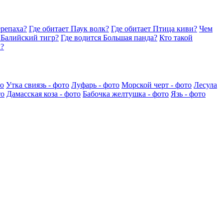
ерепаха?
Где обитает Паук волк?
Где обитает Птица киви?
Чем
 Балийский тигр?
Где водится Большая панда?
Кто такой
к?
то
Утка свиязь - фото
Луфарь - фото
Морской черт - фото
Лесула
то
Дамасская коза - фото
Бабочка желтушка - фото
Язь - фото