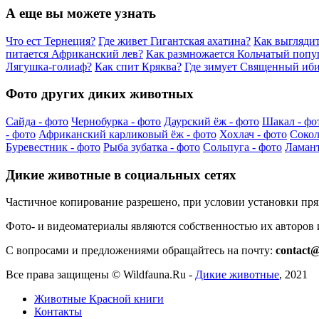
А еще вы можете узнать
Что ест Тернеция?
Где живет Гигантская ахатина?
Как выгляди
питается Африканский лев?
Как размножается Кольчатый попу
Лягушка-голиаф?
Как спит Кряква?
Где зимует Священный иб
Фото других диких животных
Сайда - фото
Чернобурка - фото
Даурский ёж - фото
Шакал - фо
- фото
Африканский карликовый ёж - фото
Хохлач - фото
Сокол
Буревестник - фото
Рыба зубатка - фото
Сольпуга - фото
Ламант
Дикие животные в социальных сетях
Частичное копирование разрешено, при условии установки пр
Фото- и видеоматериалы являются собственностью их авторов
С вопросами и предложениями обращайтесь на почту:
contact@
Все права защищены ©
Wildfauna.Ru
-
Дикие животные
,
2021
Животные Красной книги
Контакты