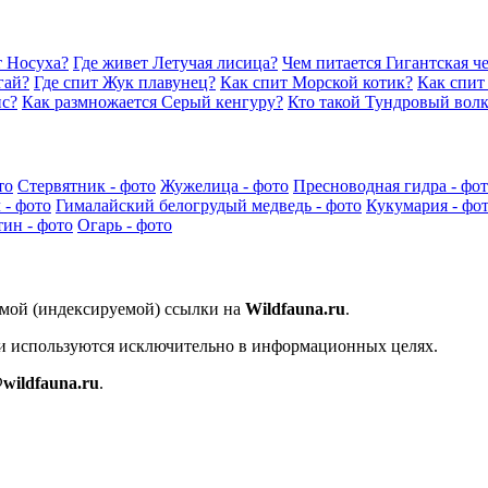
т Носуха?
Где живет Летучая лисица?
Чем питается Гигантская ч
гай?
Где спит Жук плавунец?
Как спит Морской котик?
Как спит
ис?
Как размножается Серый кенгуру?
Кто такой Тундровый вол
то
Стервятник - фото
Жужелица - фото
Пресноводная гидра - фо
 - фото
Гималайский белогрудый медведь - фото
Кукумария - фо
ин - фото
Огарь - фото
ямой (индексируемой) ссылки на
Wildfauna.ru
.
 и используются исключительно в информационных целях.
wildfauna.ru
.