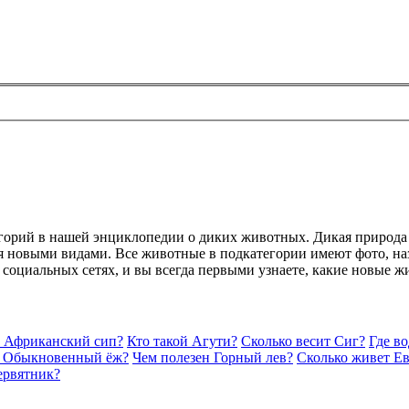
егорий в нашей энциклопедии о диких животных. Дикая природа
 новыми видами. Все животные в подкатегории имеют фото, наз
в социальных сетях, и вы всегда первыми узнаете, какие новые 
й Африканский сип?
Кто такой Агути?
Сколько весит Сиг?
Где в
т Обыкновенный ёж?
Чем полезен Горный лев?
Сколько живет Е
ервятник?