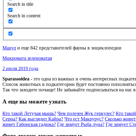
Search in title
Search in content
Манул
и еще 842 представителей фауны в энциклопедии
Микромата зеленоватая
2 июля 2019 года
Sparassoidea
- это одна из важных и очень интересных подкат
Список животных в подкатегории будет постоянно пополняться
Так что заходите почаще! Не забывайте подписываться на нас 
А еще вы можете узнать
Кто такой Летучая мышь?
Чем полезен Жук геркулес?
Кто тако
Серна?
Как выглядит Кайра?
Что ест Макрурус?
Сколько живе
живет Габонская гадюка?
Где зимует Рыба луна?
Где зимует Ст
Фото других диких животных