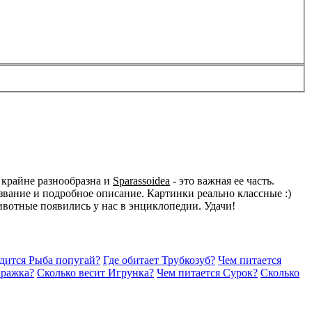
 крайне разнообразна и
Sparassoidea
- это важная ее часть.
вание и подробное описание. Картинки реально классные :)
животные появились у нас в энциклопедии. Удачи!
одится Рыба попугай?
Где обитает Трубкозуб?
Чем питается
вражка?
Сколько весит Игрунка?
Чем питается Сурок?
Сколько