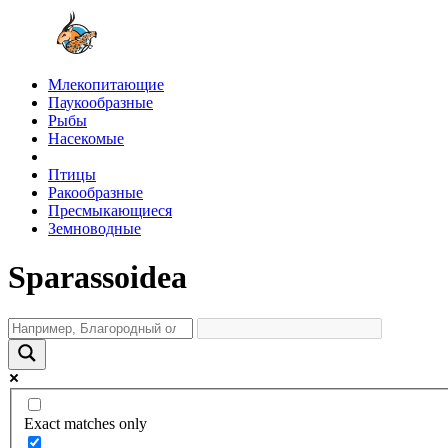
Млекопитающие
Паукообразные
Рыбы
Насекомые
Птицы
Ракообразные
Пресмыкающиеся
Земноводные
Sparassoidea
Exact matches only