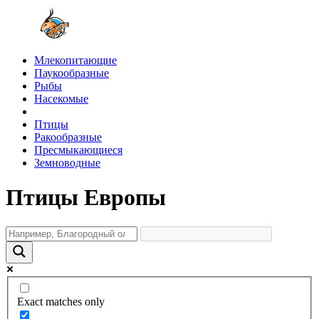
Млекопитающие
Паукообразные
Рыбы
Насекомые
Птицы
Ракообразные
Пресмыкающиеся
Земноводные
Птицы Европы
Exact matches only