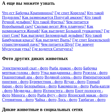
А еще вы можете узнать
Что ест Бабочка Крапивница?
Где спит Корелла?
Кто такой
Подорлик?
Как размножается Попугай амазон?
Кто такой
Речной дельфин?
Кто такой Фретка?
Чем питается
Воробьиный сыч?
Сколько весит Жук плавунец?
Как
размножается Жираф?
Как выглядит Большой тушканчик?
Где
спит Сом?
Как выглядит Беломордый дельфин?
Кто такой
Бамбуковая крыса?
Как выглядит Выпь?
Где спит Бразильский
странствующий паук?
Чем питается Щур?
Где зимует
Мускусная утка?
Где водится Ситатунга?
Фото других диких животных
Электрический скат - фото
Рыба дракон - фото
Бабочка
мертвая голова - фото
Утка мандаринка - фото
Розелла - фото
Гиацинтовый ара - фото
Водяной олень - фото
Императорский
пингвин - фото
Буревестник - фото
Ягуар - фото
Горный
баран - фото
Белорыбица - фото
Какомицли - фото
Рыба-капля
- фото
Медведка - фото
Ихтиостега - фото
Енот полоскун -
фото
Минога - фото
Рыба фугу - фото
Японский макак - фото
Стервятник - фото
Чайка - фото
Лось - фото
Тарбаган - фото
Дикие животные в социальных сетях