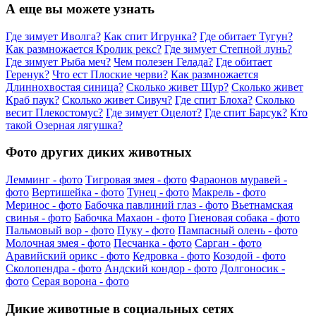
А еще вы можете узнать
Где зимует Иволга?
Как спит Игрунка?
Где обитает Тугун?
Как размножается Кролик рекс?
Где зимует Степной лунь?
Где зимует Рыба меч?
Чем полезен Гелада?
Где обитает
Геренук?
Что ест Плоские черви?
Как размножается
Длиннохвостая синица?
Сколько живет Щур?
Сколько живет
Краб паук?
Сколько живет Сивуч?
Где спит Блоха?
Сколько
весит Плекостомус?
Где зимует Оцелот?
Где спит Барсук?
Кто
такой Озерная лягушка?
Фото других диких животных
Лемминг - фото
Тигровая змея - фото
Фараонов муравей -
фото
Вертишейка - фото
Тунец - фото
Макрель - фото
Меринос - фото
Бабочка павлиний глаз - фото
Вьетнамская
свинья - фото
Бабочка Махаон - фото
Гиеновая собака - фото
Пальмовый вор - фото
Пуку - фото
Пампасный олень - фото
Молочная змея - фото
Песчанка - фото
Сарган - фото
Аравийский орикс - фото
Кедровка - фото
Козодой - фото
Сколопендра - фото
Андский кондор - фото
Долгоносик -
фото
Серая ворона - фото
Дикие животные в социальных сетях