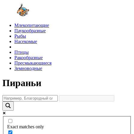
Млекопитающие
Паукообразные
Рыбы
Насекомые
Птицы
Ракообразные
Пресмыкающиеся
Земноводные
Пираньи
Exact matches only