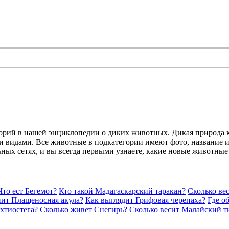
горий в нашей энциклопедии о диких животных. Дикая природа 
 видами. Все животные в подкатегории имеют фото, название и 
ьных сетях, и вы всегда первыми узнаете, какие новые животные
Что ест Бегемот?
Кто такой Мадагаскарский таракан?
Сколько ве
пит Плащеносная акула?
Как выглядит Грифовая черепаха?
Где о
хтиостега?
Сколько живет Снегирь?
Сколько весит Малайский т