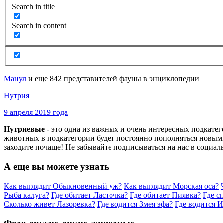
Search in title
Search in content
Манул
и еще 842 представителей фауны в энциклопедии
Нутрия
9 апреля 2019 года
Нутриевые
- это одна из важных и очень интересных подкате
животных в подкатегории будет постоянно пополняться новыми
заходите почаще! Не забывайте подписываться на нас в социал
А еще вы можете узнать
Как выглядит Обыкновенный уж?
Как выглядит Морская оса?
Рыба калуга?
Где обитает Ласточка?
Где обитает Пиявка?
Где с
Сколько живет Лазоревка?
Где водится Змея эфа?
Где водится И
Фото других диких животных