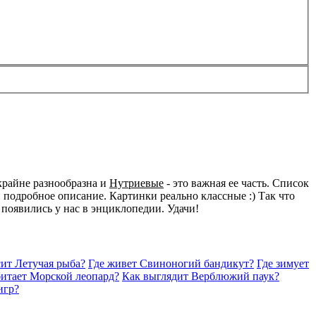
крайне разнообразна и
Нутриевые
- это важная ее часть. Список
подробное описание. Картинки реально классные :) Так что
 появились у нас в энциклопедии. Удачи!
сит Летучая рыба?
Где живет Свиноногий бандикут?
Где зимует
битает Морской леопард?
Как выглядит Верблюжий паук?
игр?