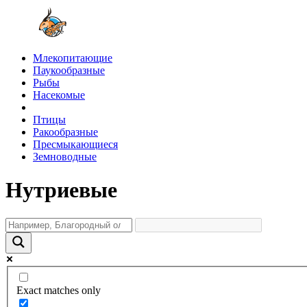
Млекопитающие
Паукообразные
Рыбы
Насекомые
Птицы
Ракообразные
Пресмыкающиеся
Земноводные
Нутриевые
Exact matches only