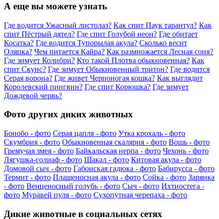
А еще вы можете узнать
Где водится Ужасный листолаз?
Как спит Паук тарантул?
Как
спит Пёстрый дятел?
Где спит Голубой неон?
Где обитает
Косатка?
Где водится Тупорылая акула?
Сколько весит
Оляпка?
Чем питается Кайра?
Как размножается Лесная соня?
Где зимует Колибри?
Кто такой Плотва обыкновенная?
Как
спит Скунс?
Где зимует Обыкновенный тритон?
Где водится
Серая ворона?
Где живет Черноногая кошка?
Как выглядит
Королевский пингвин?
Где спит Корюшка?
Где зимует
Дождевой червь?
Фото других диких животных
Бонобо - фото
Серая цапля - фото
Утка крохаль - фото
Скумбрия - фото
Обыкновенная скалярия - фото
Вошь - фото
Гремучая змея - фото
Байкальская нерпа - фото
Чехонь - фото
Лягушка-голиаф - фото
Шакал - фото
Китовая акула - фото
Домовой сыч - фото
Габонская гадюка - фото
Бабирусса - фото
Термит - фото
Плащеносная акула - фото
Сойка - фото
Зарянка
- фото
Венценосный голубь - фото
Сыч - фото
Ихтиостега -
фото
Муравей пуля - фото
Сухопутная черепаха - фото
Дикие животные в социальных сетях