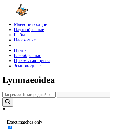
Млекопитающие
Паукообразные
Рыбы
Насекомые
Птицы
Ракообразные
Пресмыкающиеся
Земноводные
Lymnaeoidea
Exact matches only