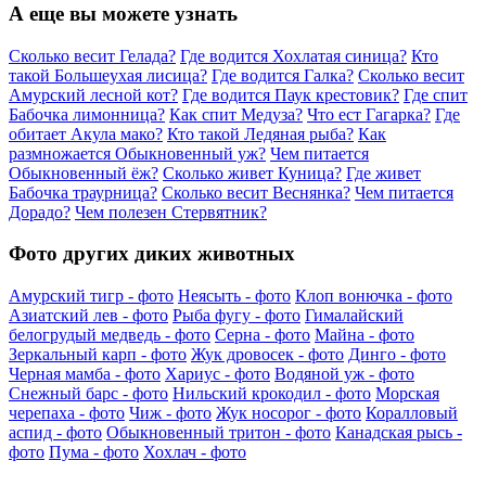
А еще вы можете узнать
Сколько весит Гелада?
Где водится Хохлатая синица?
Кто
такой Большеухая лисица?
Где водится Галка?
Сколько весит
Амурский лесной кот?
Где водится Паук крестовик?
Где спит
Бабочка лимонница?
Как спит Медуза?
Что ест Гагарка?
Где
обитает Акула мако?
Кто такой Ледяная рыба?
Как
размножается Обыкновенный уж?
Чем питается
Обыкновенный ёж?
Сколько живет Куница?
Где живет
Бабочка траурница?
Сколько весит Веснянка?
Чем питается
Дорадо?
Чем полезен Стервятник?
Фото других диких животных
Амурский тигр - фото
Неясыть - фото
Клоп вонючка - фото
Азиатский лев - фото
Рыба фугу - фото
Гималайский
белогрудый медведь - фото
Серна - фото
Майна - фото
Зеркальный карп - фото
Жук дровосек - фото
Динго - фото
Черная мамба - фото
Хариус - фото
Водяной уж - фото
Снежный барс - фото
Нильский крокодил - фото
Морская
черепаха - фото
Чиж - фото
Жук носорог - фото
Коралловый
аспид - фото
Обыкновенный тритон - фото
Канадская рысь -
фото
Пума - фото
Хохлач - фото