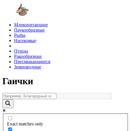
Млекопитающие
Паукообразные
Рыбы
Насекомые
Птицы
Ракообразные
Пресмыкающиеся
Земноводные
Гаички
Exact matches only