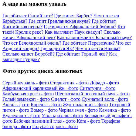
А еще вы можете узнать
Где обитает Синий кит?
Где живет Барбус?
Чем полезен
Барабулька?
Где спит Гренландская акула?
Где обитает
Каспийская нерпа?
Где водится Африканский буйвол?
Кто
такой Кролик рекс?
Как выглядит Паук скакун?
Сколько
живет Африканский лев?
Как размножается Банановый паук?
Что ест Белохвостый олень?
Где обитает Перевозчик?
Что ест
Андский кондор?
Где водится Як?
Чем питается Налим?
Сколько живет Воробей?
Где обитает Горный лев?
Как
выглядит Гуидак?
Фото других диких животных
Серый журавль - фото
Стервятник - фото
Дорадо - фото
Африканский карликовый ёж - фото
Ситатунга - фото
Бамбуковая крыса - фото
Шестиглазый песочный паук - фото
Голый землекоп - фото
Оцелот - фото
Сумчатый волк - фото
Аксис - фото
Корелла - фото
Жук пожарник - фото
Тигровый
питон - фото
Вомер - фото
Черная змея - фото
Каменка - фото
Вуалехвост - фото
Утка крохаль - фото
Беломордый дельфин -
фото
Бабочка павлиний глаз - фото
Кета - фото
Терафоза
блонда - фото
Голубая сорока - фото