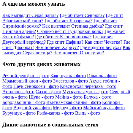
А еще вы можете узнать
Как выглядит Серая цапля?
Где обитает Севрюга?
Где спит
Африканский слон?
Где обитает Лазоревка?
Где обитает
Сирийский хомяк?
Как выглядит Степная дыбка?
Где спит
Пингвин адели?
Сколько весит Тундровый волк?
Где живет
Золотой фазан?
Где обитает Клоп вонючка?
Где живет
Двугорбый верблюд?
Где спит Дафния?
Как спит Чечетка?
Где
спит Дикобраз?
Чем полезен Хариус?
Где водится Белуха?
Как
выглядит Серая лисица?
Чем полезен Орангутан?
Фото других диких животных
Речной дельфин - фото
Заяц русак - фото
Голавль - фото
Мраморный клоп - фото
Змееголов - фото
Акула гоблин -
фото
Паук сенокосец - фото
Красноухая черепаха - фото
Аполлон - фото
Сазан - фото
Мускусная утка - фото
Северный
олень - фото
Щука - фото
Майна - фото
Белуха - фото
Бородавочник - фото
Вьетнамская свинья - фото
Колибри -
фото
Водяной уж - фото
Медоед - фото
Майский жук - фото
Бурундук - фото
Рыба-капля - фото
Выпь - фото
Дикие животные в социальных сетях