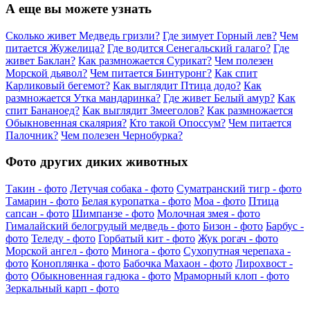
А еще вы можете узнать
Сколько живет Медведь гризли?
Где зимует Горный лев?
Чем
питается Жужелица?
Где водится Сенегальский галаго?
Где
живет Баклан?
Как размножается Сурикат?
Чем полезен
Морской дьявол?
Чем питается Бинтуронг?
Как спит
Карликовый бегемот?
Как выглядит Птица додо?
Как
размножается Утка мандаринка?
Где живет Белый амур?
Как
спит Бананоед?
Как выглядит Змееголов?
Как размножается
Обыкновенная скалярия?
Кто такой Опоссум?
Чем питается
Палочник?
Чем полезен Чернобурка?
Фото других диких животных
Такин - фото
Летучая собака - фото
Суматранский тигр - фото
Тамарин - фото
Белая куропатка - фото
Моа - фото
Птица
сапсан - фото
Шимпанзе - фото
Молочная змея - фото
Гималайский белогрудый медведь - фото
Бизон - фото
Барбус -
фото
Теледу - фото
Горбатый кит - фото
Жук рогач - фото
Морской ангел - фото
Минога - фото
Сухопутная черепаха -
фото
Коноплянка - фото
Бабочка Махаон - фото
Лирохвост -
фото
Обыкновенная гадюка - фото
Мраморный клоп - фото
Зеркальный карп - фото