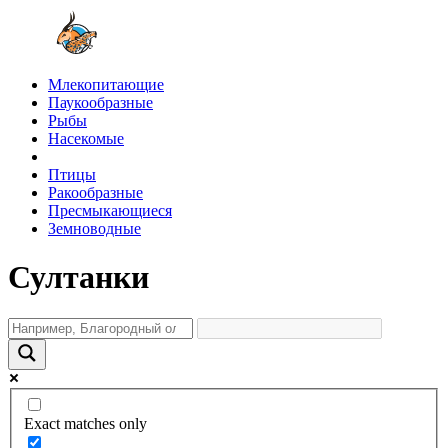
Млекопитающие
Паукообразные
Рыбы
Насекомые
Птицы
Ракообразные
Пресмыкающиеся
Земноводные
Султанки
Exact matches only