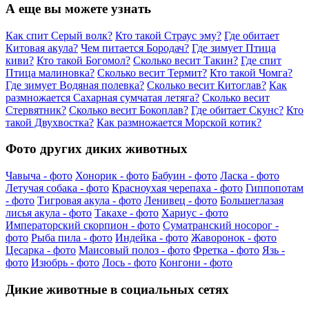
А еще вы можете узнать
Как спит Серый волк?
Кто такой Страус эму?
Где обитает
Китовая акула?
Чем питается Бородач?
Где зимует Птица
киви?
Кто такой Богомол?
Сколько весит Такин?
Где спит
Птица малиновка?
Сколько весит Термит?
Кто такой Чомга?
Где зимует Водяная полевка?
Сколько весит Китоглав?
Как
размножается Сахарная сумчатая летяга?
Сколько весит
Стервятник?
Сколько весит Бокоплав?
Где обитает Скунс?
Кто
такой Двухвостка?
Как размножается Морской котик?
Фото других диких животных
Чавыча - фото
Хонорик - фото
Бабуин - фото
Ласка - фото
Летучая собака - фото
Красноухая черепаха - фото
Гиппопотам
- фото
Тигровая акула - фото
Ленивец - фото
Большеглазая
лисья акула - фото
Такахе - фото
Хариус - фото
Императорский скорпион - фото
Суматранский носорог -
фото
Рыба пила - фото
Индейка - фото
Жаворонок - фото
Цесарка - фото
Маисовый полоз - фото
Фретка - фото
Язь -
фото
Изюбрь - фото
Лось - фото
Конгони - фото
Дикие животные в социальных сетях