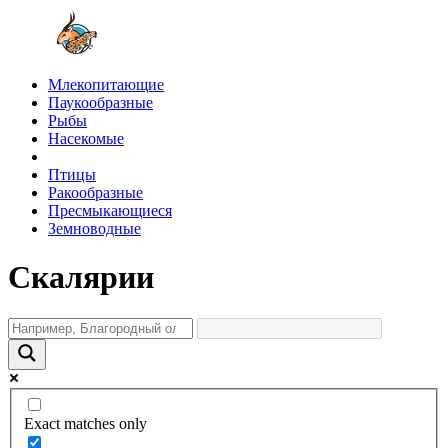
Млекопитающие
Паукообразные
Рыбы
Насекомые
Птицы
Ракообразные
Пресмыкающиеся
Земноводные
Скалярии
Exact matches only