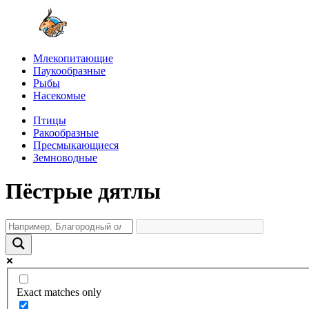
Млекопитающие
Паукообразные
Рыбы
Насекомые
Птицы
Ракообразные
Пресмыкающиеся
Земноводные
Пёстрые дятлы
Exact matches only