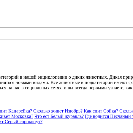
категорий в нашей энциклопедии о диких животных. Дикая прир
лняться новыми видами. Все животные в подкатегории имеют фо
ься на нас в социальных сетях, и вы всегда первыми узнаете, к
спит Канарейка?
Сколько живет Изюбрь?
Как спит Сойка?
Сколь
живет Московка?
Что ест Белый журавль?
Где водится Песчаный 
ит Серый сорокопут?