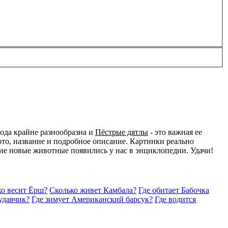
ода крайне разнообразна и
Пёстрые дятлы
- это важная ее
то, название и подробное описание. Картинки реально
акие новые животные появились у нас в энциклопедии. Удачи!
ко весит Ёрш?
Сколько живет Камбала?
Где обитает Бабочка
удавчик?
Где зимует Американский барсук?
Где водится