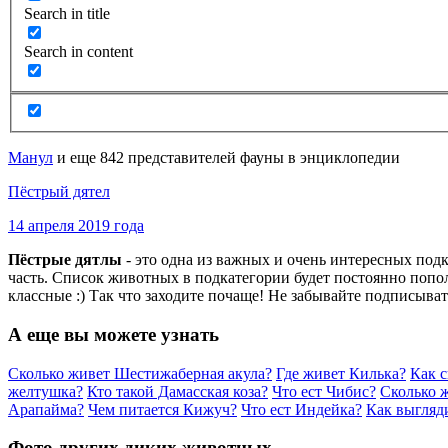
Search in title
Search in content
Манул
и еще 842 представителей фауны в энциклопедии
Пёстрый дятел
14 апреля 2019 года
Пёстрые дятлы
- это одна из важных и очень интересных под
часть. Список животных в подкатегории будет постоянно попо
классные :) Так что заходите почаще! Не забывайте подписыват
А еще вы можете узнать
Сколько живет Шестижаберная акула?
Где живет Килька?
Как 
желтушка?
Кто такой Дамасская коза?
Что ест Чибис?
Сколько 
Арапайма?
Чем питается Кижуч?
Что ест Индейка?
Как выгляд
Фото других диких животных