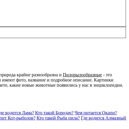
природа крайне разнообразна и
Пилорылообразные
- это
и имеют фото, название и подробное описание. Картинки
наете, какие новые животные появились у нас в энциклопедии.
де водится Лама?
Кто такой Бородач?
Чем питается Окапи?
спит Кот-рыболов?
Кто такой Рыба пила?
Где водится Алмазный