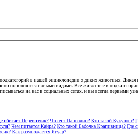
х подкатегорий в нашей энциклопедии о диких животных. Дикая 
оянно пополняться новыми видами. Все животные в подкатегори
дписываться на нас в социальных сетях, и вы всегда первыми уз
де обитает Перевозчик?
Что ест Панголин?
Кто такой Кукушка?
Г
суля?
Чем питается Кайра?
Кто такой Бабочка Крапивница?
Где 
осик?
Как размножается Ягуар?