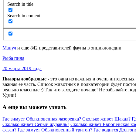
Search in title
Search in content
Манул
и еще 842 представителей фауны в энциклопедии
Рыба пила
20 марта 2019 года
Пилорылообразные
- это одна из важных и очень интересны
важная ее часть. Список животных в подкатегории будет пост
реально классные :) Так что заходите почаще! Не забывайте по
Удачи!
А еще вы можете узнать
Где зимует Обыкновенная лазоревка?
Сколько живет Шакал?
Г
Сколько живет Серый журавль?
Сколько живет Европейская ко
фазан?
Где зимует Обыкновенный тритон?
Где водится Долгон