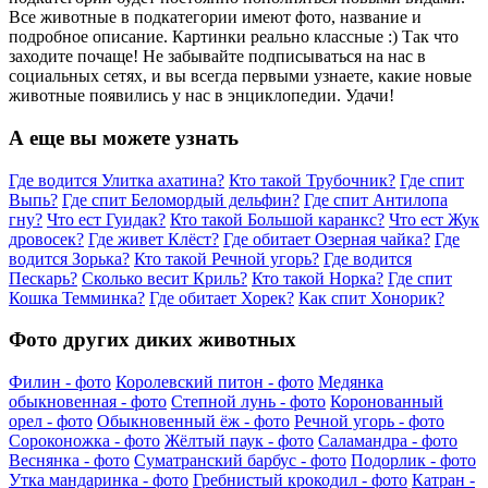
Все животные в подкатегории имеют фото, название и
подробное описание. Картинки реально классные :) Так что
заходите почаще! Не забывайте подписываться на нас в
социальных сетях, и вы всегда первыми узнаете, какие новые
животные появились у нас в энциклопедии. Удачи!
А еще вы можете узнать
Где водится Улитка ахатина?
Кто такой Трубочник?
Где спит
Выпь?
Где спит Беломордый дельфин?
Где спит Антилопа
гну?
Что ест Гуидак?
Кто такой Большой каранкс?
Что ест Жук
дровосек?
Где живет Клёст?
Где обитает Озерная чайка?
Где
водится Зорька?
Кто такой Речной угорь?
Где водится
Пескарь?
Сколько весит Криль?
Кто такой Норка?
Где спит
Кошка Темминка?
Где обитает Хорек?
Как спит Хонорик?
Фото других диких животных
Филин - фото
Королевский питон - фото
Медянка
обыкновенная - фото
Степной лунь - фото
Коронованный
орел - фото
Обыкновенный ёж - фото
Речной угорь - фото
Сороконожка - фото
Жёлтый паук - фото
Саламандра - фото
Веснянка - фото
Суматранский барбус - фото
Подорлик - фото
Утка мандаринка - фото
Гребнистый крокодил - фото
Катран -