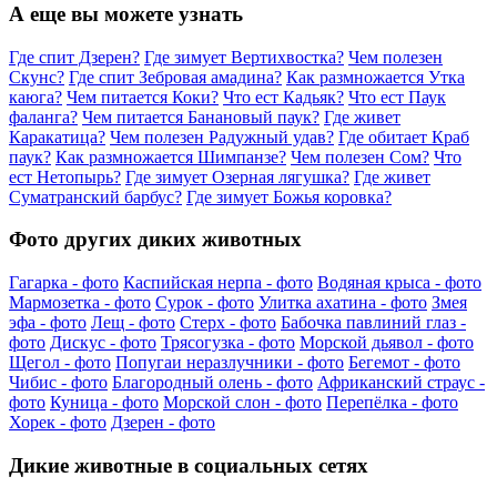
А еще вы можете узнать
Где спит Дзерен?
Где зимует Вертихвостка?
Чем полезен
Скунс?
Где спит Зебровая амадина?
Как размножается Утка
каюга?
Чем питается Коки?
Что ест Кадьяк?
Что ест Паук
фаланга?
Чем питается Банановый паук?
Где живет
Каракатица?
Чем полезен Радужный удав?
Где обитает Краб
паук?
Как размножается Шимпанзе?
Чем полезен Сом?
Что
ест Нетопырь?
Где зимует Озерная лягушка?
Где живет
Суматранский барбус?
Где зимует Божья коровка?
Фото других диких животных
Гагарка - фото
Каспийская нерпа - фото
Водяная крыса - фото
Мармозетка - фото
Сурок - фото
Улитка ахатина - фото
Змея
эфа - фото
Лещ - фото
Стерх - фото
Бабочка павлиний глаз -
фото
Дискус - фото
Трясогузка - фото
Морской дьявол - фото
Щегол - фото
Попугаи неразлучники - фото
Бегемот - фото
Чибис - фото
Благородный олень - фото
Африканский страус -
фото
Куница - фото
Морской слон - фото
Перепёлка - фото
Хорек - фото
Дзерен - фото
Дикие животные в социальных сетях