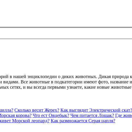
горий в нашей энциклопедии о диких животных. Дикая природа 
 видами. Все животные в подкатегории имеют фото, название и 
ьных сетях, и вы всегда первыми узнаете, какие новые животные
шилла?
Сколько весит Жерех?
Как выглядит Электрический скат
Морская корова?
Что ест Овцебык?
Чем питается Лошак?
Где жив
живет Морской леопард?
Как размножается Серая цапля?