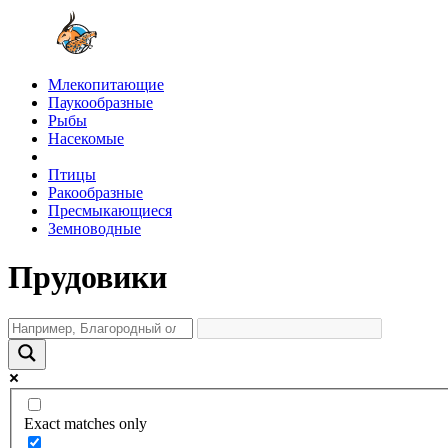
Млекопитающие
Паукообразные
Рыбы
Насекомые
Птицы
Ракообразные
Пресмыкающиеся
Земноводные
Прудовики
Exact matches only