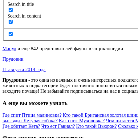
Search in title
Search in content
Манул
и еще 842 представителей фауны в энциклопедии
Прудовик
11 августа 2019 года
Прудовики
- это одна из важных и очень интересных подкате
животных в подкатегории будет постоянно пополняться новыми
заходите почаще! Не забывайте подписываться на нас в социал
А еще вы можете узнать
Где спит Птица малиновка?
Кто такой Британская золотая шин
выглядит Летучая собака?
Как спит Мухоловка?
Чем питается 
Где обитает Кета?
Что ест Гавиал?
Кто такой Вьюрок?
Сколько 
Фото других диких животных