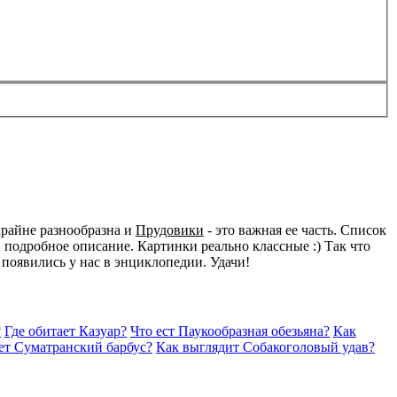
крайне разнообразна и
Прудовики
- это важная ее часть. Список
подробное описание. Картинки реально классные :) Так что
 появились у нас в энциклопедии. Удачи!
?
Где обитает Казуар?
Что ест Паукообразная обезьяна?
Как
ет Суматранский барбус?
Как выглядит Собакоголовый удав?