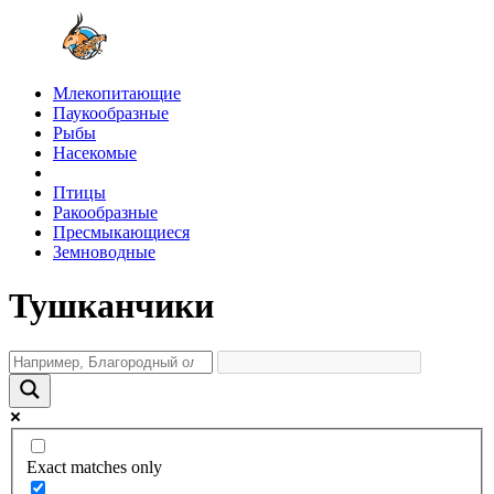
Млекопитающие
Паукообразные
Рыбы
Насекомые
Птицы
Ракообразные
Пресмыкающиеся
Земноводные
Тушканчики
Exact matches only