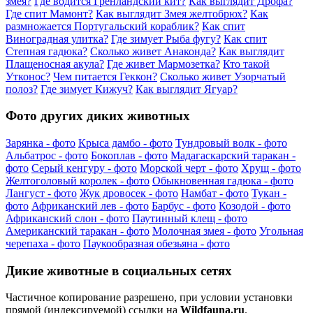
змея?
Где водится Гренландский кит?
Как выглядит Дрофа?
Где спит Мамонт?
Как выглядит Змея желтобрюх?
Как
размножается Португальский кораблик?
Как спит
Виноградная улитка?
Где зимует Рыба фугу?
Как спит
Степная гадюка?
Сколько живет Анаконда?
Как выглядит
Плащеносная акула?
Где живет Мармозетка?
Кто такой
Утконос?
Чем питается Геккон?
Сколько живет Узорчатый
полоз?
Где зимует Кижуч?
Как выглядит Ягуар?
Фото других диких животных
Зарянка - фото
Крыса дамбо - фото
Тундровый волк - фото
Альбатрос - фото
Бокоплав - фото
Мадагаскарский таракан -
фото
Серый кенгуру - фото
Морской черт - фото
Хрущ - фото
Желтоголовый королек - фото
Обыкновенная гадюка - фото
Лангуст - фото
Жук дровосек - фото
Намбат - фото
Тукан -
фото
Африканский лев - фото
Барбус - фото
Козодой - фото
Африканский слон - фото
Паутинный клещ - фото
Американский таракан - фото
Молочная змея - фото
Угольная
черепаха - фото
Паукообразная обезьяна - фото
Дикие животные в социальных сетях
Частичное копирование разрешено, при условии установки
прямой (индексируемой) ссылки на
Wildfauna.ru
.