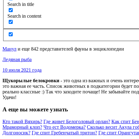
Search in title
Search in content
Манул
и еще 842 представителей фауны в энциклопедии
Ледяная рыба
10 июля 2021 года
Щукорылые белокровки
- это одна из важных и очень инте
это важная ее часть. Список животных в подкатегории будет 
реально классные :) Так что заходите почаще! Не забывайте по
Удачи!
А еще вы можете узнать
Кто такой Вяхирь?
Где живет Белоголовый орлан?
Как спит Бе
Мраморный клоп?
Что ест Водомерка?
Сколько весит Акула го
Долгоносик?
Где спит Гребенчатый тритон?
Где спит Орангута