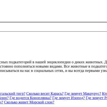
ресных подкатегорий в нашей энциклопедии о диких животных. Д
постоянно пополняться новыми видами. Все животные в подкатег
дписываться на нас в социальных сетях, и вы всегда первыми уз
нгальский тигр?
Сколько весит Карась?
Где зимует Макрурус?
Кт
блин?
Где водится Коноплянка?
Где зимует Изопод?
Где зимует 
н?
Сколько живет Морской слон?