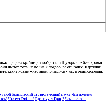
икая природа крайне разнообразна и
Щукорылые белокровки
-
ории имеют фото, название и подробное описание. Картинки
наете, какие новые животные появились у нас в энциклопедии.
о такой Бразильский странствующий паук?
Чем полезен
Рысь?
Что ест Рябчик?
Где зимует Гриф?
Чем полезен