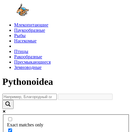
Млекопитающие
Паукообразные
Рыбы
Насекомые
Птицы
Ракообразные
Пресмыкающиеся
Земноводные
Pythonoidea
Exact matches only