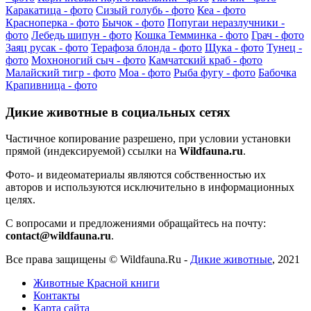
Каракатица - фото
Сизый голубь - фото
Кеа - фото
Красноперка - фото
Бычок - фото
Попугаи неразлучники -
фото
Лебедь шипун - фото
Кошка Темминка - фото
Грач - фото
Заяц русак - фото
Терафоза блонда - фото
Щука - фото
Тунец -
фото
Мохноногий сыч - фото
Камчатский краб - фото
Малайский тигр - фото
Моа - фото
Рыба фугу - фото
Бабочка
Крапивница - фото
Дикие животные в социальных сетях
Частичное копирование разрешено, при условии установки
прямой (индексируемой) ссылки на
Wildfauna.ru
.
Фото- и видеоматериалы являются собственностью их
авторов и используются исключительно в информационных
целях.
С вопросами и предложениями обращайтесь на почту:
contact@wildfauna.ru
.
Все права защищены ©
Wildfauna.Ru
-
Дикие животные
,
2021
Животные Красной книги
Контакты
Карта сайта