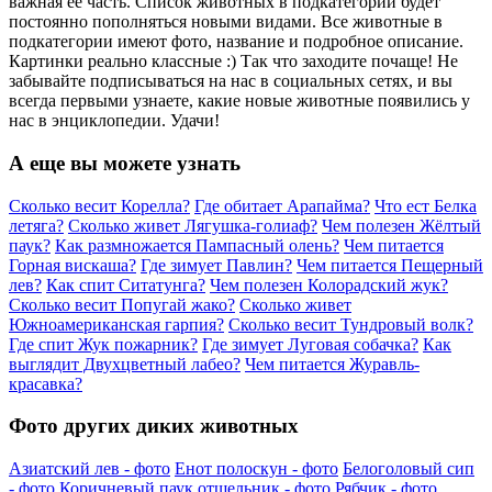
важная ее часть. Список животных в подкатегории будет
постоянно пополняться новыми видами. Все животные в
подкатегории имеют фото, название и подробное описание.
Картинки реально классные :) Так что заходите почаще! Не
забывайте подписываться на нас в социальных сетях, и вы
всегда первыми узнаете, какие новые животные появились у
нас в энциклопедии. Удачи!
А еще вы можете узнать
Сколько весит Корелла?
Где обитает Арапайма?
Что ест Белка
летяга?
Сколько живет Лягушка-голиаф?
Чем полезен Жёлтый
паук?
Как размножается Пампасный олень?
Чем питается
Горная вискаша?
Где зимует Павлин?
Чем питается Пещерный
лев?
Как спит Ситатунга?
Чем полезен Колорадский жук?
Сколько весит Попугай жако?
Сколько живет
Южноамериканская гарпия?
Сколько весит Тундровый волк?
Где спит Жук пожарник?
Где зимует Луговая собачка?
Как
выглядит Двухцветный лабео?
Чем питается Журавль-
красавка?
Фото других диких животных
Азиатский лев - фото
Енот полоскун - фото
Белоголовый сип
- фото
Коричневый паук отшельник - фото
Рябчик - фото