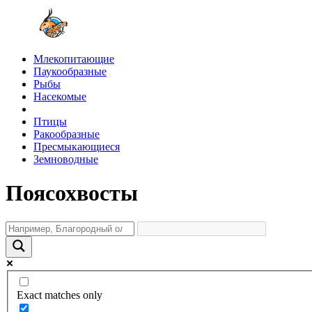
Млекопитающие
Паукообразные
Рыбы
Насекомые
Птицы
Ракообразные
Пресмыкающиеся
Земноводные
Поясохвосты
Exact matches only