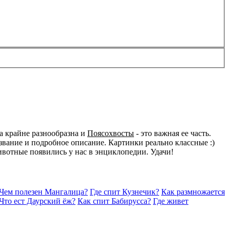
а крайне разнообразна и
Поясохвосты
- это важная ее часть.
вание и подробное описание. Картинки реально классные :)
животные появились у нас в энциклопедии. Удачи!
Чем полезен Мангалица?
Где спит Кузнечик?
Как размножается
Что ест Даурский ёж?
Как спит Бабирусса?
Где живет