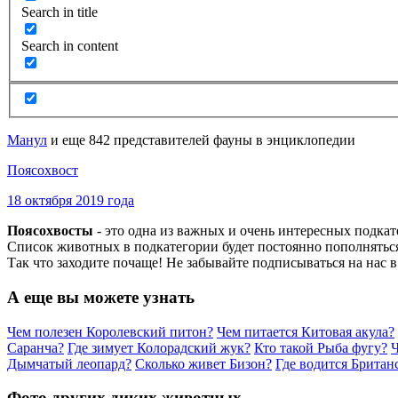
Search in title
Search in content
Манул
и еще 842 представителей фауны в энциклопедии
Поясохвост
18 октября 2019 года
Поясохвосты
- это одна из важных и очень интересных подка
Список животных в подкатегории будет постоянно пополняться
Так что заходите почаще! Не забывайте подписываться на нас 
А еще вы можете узнать
Чем полезен Королевский питон?
Чем питается Китовая акула?
Саранча?
Где зимует Колорадский жук?
Кто такой Рыба фугу?
Ч
Дымчатый леопард?
Сколько живет Бизон?
Где водится Британ
Фото других диких животных