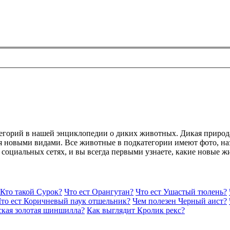
тегорий в нашей энциклопедии о диких животных. Дикая природ
 новыми видами. Все животные в подкатегории имеют фото, наз
в социальных сетях, и вы всегда первыми узнаете, какие новые 
Кто такой Сурок?
Что ест Орангутан?
Что ест Ушастый тюлень?
то ест Коричневый паук отшельник?
Чем полезен Черный аист?
ская золотая шиншилла?
Как выглядит Кролик рекс?