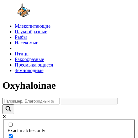
Млекопитающие
Паукообразные
Рыбы
Насекомые
Птицы
Ракообразные
Пресмыкающиеся
Земноводные
Oxyhaloinae
Exact matches only