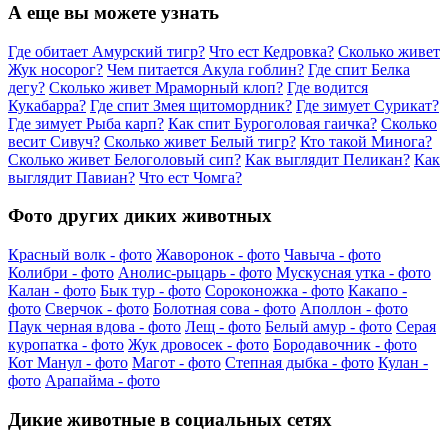
А еще вы можете узнать
Где обитает Амурский тигр?
Что ест Кедровка?
Сколько живет
Жук носорог?
Чем питается Акула гоблин?
Где спит Белка
дегу?
Сколько живет Мраморный клоп?
Где водится
Кукабарра?
Где спит Змея щитомордник?
Где зимует Сурикат?
Где зимует Рыба карп?
Как спит Буроголовая гаичка?
Сколько
весит Сивуч?
Сколько живет Белый тигр?
Кто такой Минога?
Сколько живет Белоголовый сип?
Как выглядит Пеликан?
Как
выглядит Павиан?
Что ест Чомга?
Фото других диких животных
Красный волк - фото
Жаворонок - фото
Чавыча - фото
Колибри - фото
Анолис-рыцарь - фото
Мускусная утка - фото
Калан - фото
Бык тур - фото
Сороконожка - фото
Какапо -
фото
Сверчок - фото
Болотная сова - фото
Аполлон - фото
Паук черная вдова - фото
Лещ - фото
Белый амур - фото
Серая
куропатка - фото
Жук дровосек - фото
Бородавочник - фото
Кот Манул - фото
Магот - фото
Степная дыбка - фото
Кулан -
фото
Арапайма - фото
Дикие животные в социальных сетях