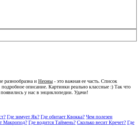
не разнообразна и
Неоны
- это важная ее часть. Список
подробное описание. Картинки реально классные :) Так что
 появились у нас в энциклопедии. Удачи!
ст?
Где зимует Як?
Где обитает Квокка?
Чем полезен
ет Макропод?
Где водится Таймень?
Сколько весит Кречет?
Где