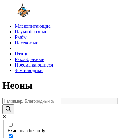
Млекопитающие
Паукообразные
Рыбы
Насекомые
Птицы
Ракообразные
Пресмыкающиеся
Земноводные
Неоны
Exact matches only