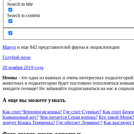
Search in title
Search in content
Манул
и еще 842 представителей фауны в энциклопедии
Голубой неон
20 ноября 2019 года
Неоны
- это одна из важных и очень интересных подкатегори
животных в подкатегории будет постоянно пополняться новыми
заходите почаще! Не забывайте подписываться на нас в социал
А еще вы можете узнать
Как спит Черноногая кошка?
Где спит Сурикат?
Как спит Бизо
Камышовый кот?
Чем питается Серая ворона?
Кто такой Морж
зимует Кошка Темминка?
Где обитает Лемминг?
Как выглядит 
Фото других диких животных