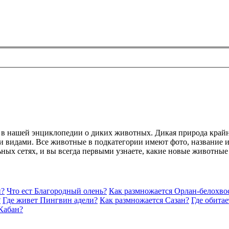
й в нашей энциклопедии о диких животных. Дикая природа край
 видами. Все животные в подкатегории имеют фото, название и 
ьных сетях, и вы всегда первыми узнаете, какие новые животные
н?
Что ест Благородный олень?
Как размножается Орлан-белохво
?
Где живет Пингвин адели?
Как размножается Сазан?
Где обита
Кабан?