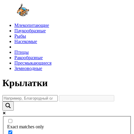
Млекопитающие
Паукообразные
Рыбы
Насекомые
Птицы
Ракообразные
Пресмыкающиеся
Земноводные
Крылатки
Exact matches only