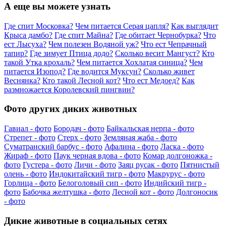
А еще вы можете узнать
Где спит Московка?
Чем питается Серая цапля?
Как выглядит
Крыса дамбо?
Где спит Майна?
Где обитает Чернобурка?
Что
ест Лысуха?
Чем полезен Водяной уж?
Что ест Чепрачный
тапир?
Где зимует Птица додо?
Сколько весит Мангуст?
Кто
такой Утка крохаль?
Чем питается Хохлатая синица?
Чем
питается Изопод?
Где водится Муксун?
Сколько живет
Веснянка?
Кто такой Лесной кот?
Что ест Медоед?
Как
размножается Королевский пингвин?
Фото других диких животных
Гавиал - фото
Бородач - фото
Байкальская нерпа - фото
Стрепет - фото
Стерх - фото
Земляная жаба - фото
Суматранский барбус - фото
Афалина - фото
Ласка - фото
Жираф - фото
Паук черная вдова - фото
Комар долгоножка -
фото
Густера - фото
Личи - фото
Заяц русак - фото
Пятнистый
олень - фото
Индокитайский тигр - фото
Макрурус - фото
Горлица - фото
Белоголовый сип - фото
Индийский тигр -
фото
Бабочка желтушка - фото
Лесной кот - фото
Долгоносик
- фото
Дикие животные в социальных сетях