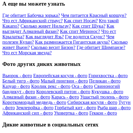
А еще вы можете узнать
Где обитает Бабочка зорька?
Чем питается Красный коршун?
Что ест Африканский страус?
Как спит Носач?
Кто такой
Какапо?
Сколько живет Нильгау?
Как спит Щука?
Как
выглядит Алмазный фазан?
Как спит Меринос?
Что ест
Крылатка?
Как выглядит Язь?
Где водится Скунс?
Чем
полезен Кулан?
Как размножается Гигантская акула?
Сколько
живет Вьюн?
Сколько весит Бизон?
Где обитает Шимпанзе?
Что ест Морская звезда?
Фото других диких животных
Вьюрок - фото
Европейская косуля - фото
Горихвостка - фото
Белый тигр - фото
Малый пингвин - фото
Пеликан - фото
Казуар - фото
Кролик рекс - фото
Оса - фото
Свиноногий
бандикут - фото
Королевский питон - фото
Кукушка - фото
Алмазный фазан - фото
Карась - фото
Ушастый тюлень - фото
Короткомордый медведь - фото
Сибирская косуля - фото
Тугун
- фото
Землеройка - фото
Горбатый кит - фото
Рыба шар - фото
Африканский сип - фото
Уховертка - фото
Геккон - фото
Дикие животные в социальных сетях