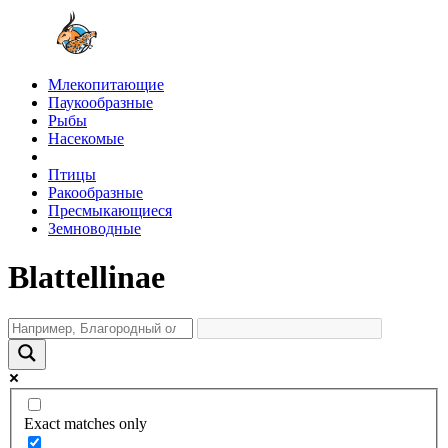
Млекопитающие
Паукообразные
Рыбы
Насекомые
Птицы
Ракообразные
Пресмыкающиеся
Земноводные
Blattellinae
Exact matches only