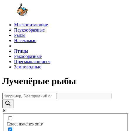
Млекопитающие
Паукообразные
Рыбы
Насекомые
Птицы
Ракообразные
Пресмыкающиеся
Земноводные
Лучепёрые рыбы
Exact matches only