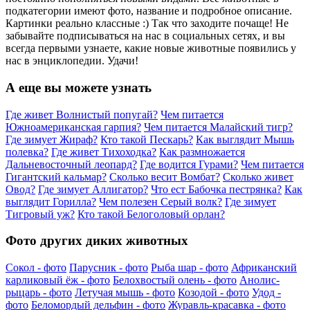
подкатегории имеют фото, название и подробное описание.
Картинки реально классные :) Так что заходите почаще! Не
забывайте подписываться на нас в социальных сетях, и вы
всегда первыми узнаете, какие новые животные появились у
нас в энциклопедии. Удачи!
А еще вы можете узнать
Где живет Волнистый попугай?
Чем питается
Южноамериканская гарпия?
Чем питается Малайский тигр?
Где зимует Жираф?
Кто такой Пескарь?
Как выглядит Мышь
полевка?
Где живет Тихоходка?
Как размножается
Дальневосточный леопард?
Где водится Гурами?
Чем питается
Гигантский кальмар?
Сколько весит Вомбат?
Сколько живет
Овод?
Где зимует Аллигатор?
Что ест Бабочка пестрянка?
Как
выглядит Горилла?
Чем полезен Серый волк?
Где зимует
Тигровый уж?
Кто такой Белоголовый орлан?
Фото других диких животных
Сокол - фото
Парусник - фото
Рыба шар - фото
Африканский
карликовый ёж - фото
Белохвостый олень - фото
Анолис-
рыцарь - фото
Летучая мышь - фото
Козодой - фото
Удод -
фото
Беломордый дельфин - фото
Журавль-красавка - фото