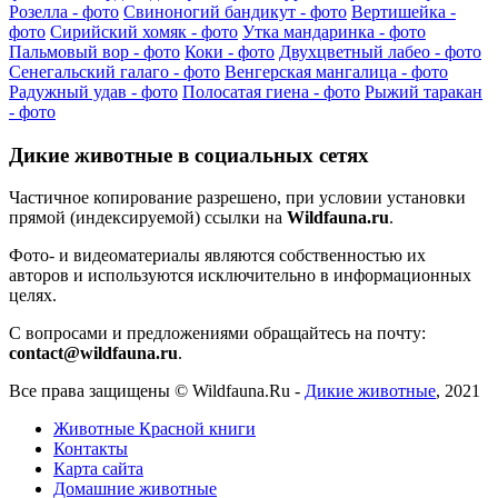
Розелла - фото
Свиноногий бандикут - фото
Вертишейка -
фото
Сирийский хомяк - фото
Утка мандаринка - фото
Пальмовый вор - фото
Коки - фото
Двухцветный лабео - фото
Сенегальский галаго - фото
Венгерская мангалица - фото
Радужный удав - фото
Полосатая гиена - фото
Рыжий таракан
- фото
Дикие животные в социальных сетях
Частичное копирование разрешено, при условии установки
прямой (индексируемой) ссылки на
Wildfauna.ru
.
Фото- и видеоматериалы являются собственностью их
авторов и используются исключительно в информационных
целях.
С вопросами и предложениями обращайтесь на почту:
contact@wildfauna.ru
.
Все права защищены ©
Wildfauna.Ru
-
Дикие животные
,
2021
Животные Красной книги
Контакты
Карта сайта
Домашние животные