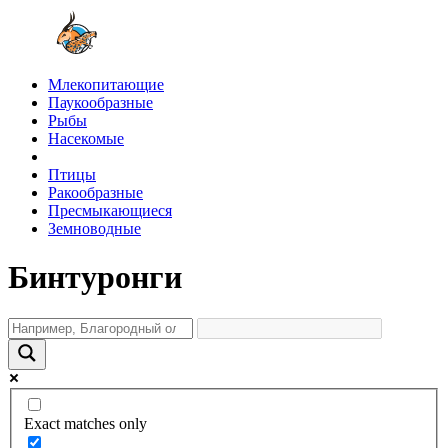
Млекопитающие
Паукообразные
Рыбы
Насекомые
Птицы
Ракообразные
Пресмыкающиеся
Земноводные
Бинтуронги
Exact matches only