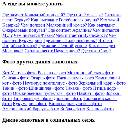
А еще вы можете узнать
Где зимует Кольчатый попугай?
Где спит Змея эфа?
Сколько
весит Беркут?
Как выглядит Голубоногая олуша?
Кто такой
Казарка?
Чем полезен Малярийный комар?
Как выглядит
Ожереловый попугай?
Где обитает Афалина?
Чем питается
Мул?
Чем питается Фазан?
Чем питается Вуалехвост?
Чем
полезен Кукумария?
Где живет Полярный волк?
Что ест
Индийский тигр?
Где живет Речной угорь?
Как выглядит
Московка?
Сколько весит Паук скакун?
Где спит Овод?
Фото других диких животных
Кот Манул - фото
Розелла - фото
Мохноногий сыч - фото
Сайгак - фото
Огарь - фото
Паук скакун - фото
Камышовый
кот - фото
Наутилус помпилиус - фото
Зеркальный карп - фото
Такин - фото
Шиншилла - фото
Такахе - фото
Птица додо -
фото
Обыкновенная пустельга - фото
Намбат - фото
Зорька -
фото
Тигровый уж - фото
Дюгонь - фото
Горная вискаша -
фото
Кукумария - фото
Виноградная улитка - фото
Американский барсук - фото
Кобра - фото
Какапо - фото
Дикие животные в социальных сетях